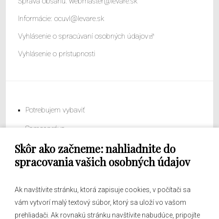
Správa obsahu:
webmaster@levare.sk
Informácie:
ocuvl@levare.sk
Vyhlásenie o spracúvaní osobných údajov
Vyhlásenie o prístupnosti
Potrebujem vybaviť
Samospráva
Skôr ako začneme: nahliadnite do
Obecný úrad
spracovania vašich osobných údajov
Ak navštívite stránku, ktorá zapisuje cookies, v počítači sa
vám vytvorí malý textový súbor, ktorý sa uloží vo vašom
O obci
prehliadači. Ak rovnakú stránku navštívite nabudúce, pripojíte