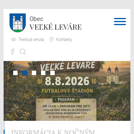
Obec
VEĽKÉ LEVÁRE
Textová verzia
Kontakty
Potrebujem vybaviť
Samospráva
Obecný úrad
O obci