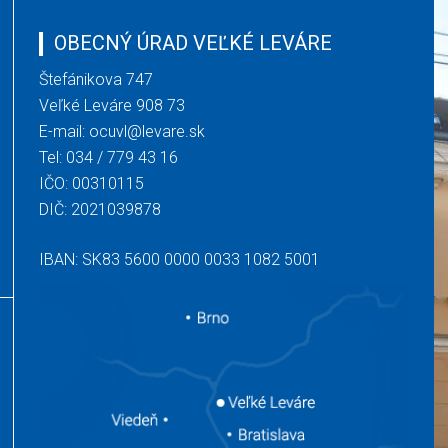
OBECNÝ ÚRAD VEĽKÉ LEVÁRE
Štefánikova 747
Veľké Leváre 908 73
E-mail:
ocuvl@levare.sk
Tel:
034 / 779 43 16
IČO: 00310115
DIČ: 2021039878
IBAN: SK83 5600 0000 0033 1082 5001