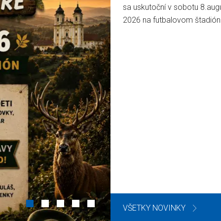
31.07.2026
V júli sme začali rekonštruov
sociálne zariadenia na zdr
stredisku v pavilóne B, v kt
nachádza gynekologická,
stomatologická a pediatric
ambulancia.
VŠETKY NOVINKY