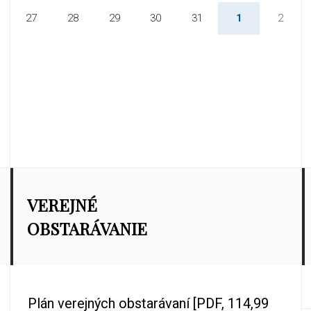
27
28
29
30
31
1
2
VEREJNÉ
OBSTARÁVANIE
Plán verejných obstarávaní
[PDF, 114,99