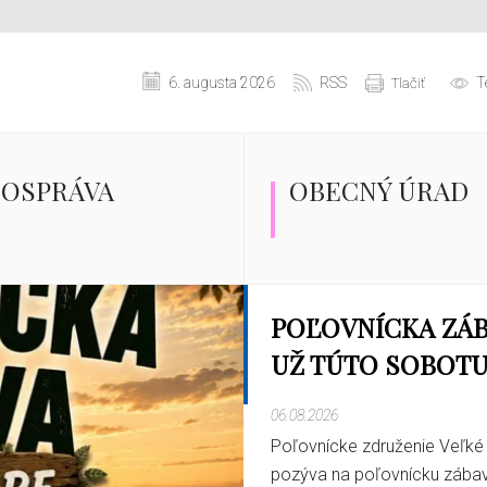
6. augusta 2026
RSS
T
Tlačiť
OSPRÁVA
OBECNÝ ÚRAD
REKONŠTRUUJE
TOALETY NA
ZDRAVOTNOM
STREDISKU