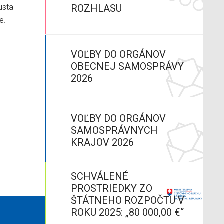
ROZHLASU
ať
avotnom
orom sa
VOĽBY DO ORGÁNOV
OBECNEJ SAMOSPRÁVY
ká
2026
VOĽBY DO ORGÁNOV
SAMOSPRÁVNYCH
KRAJOV 2026
SCHVÁLENÉ
PROSTRIEDKY ZO
ŠTÁTNEHO ROZPOČTU V
ROKU 2025: „80 000,00 €“