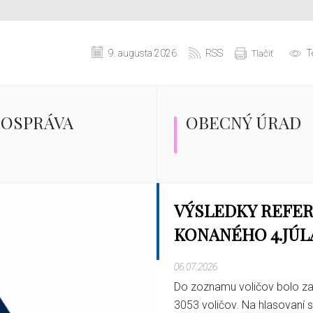
9. augusta 2026
RSS
T
Tlačiť
OSPRÁVA
OBECNÝ ÚRAD
REFERENDUM SA
KONÁ ZAJTRA OD 
DO 22.00 HOD.
03.07.2026
Pripomíname, že referendu