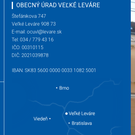
OBECNÝ ÚRAD VEĽKÉ LEVÁRE
Štefánikova 747
Veľké Leváre 908 73
E-mail:
ocuvl@levare.sk
Tel:
034 / 779 43 16
IČO: 00310115
DIČ: 2021039878
IBAN: SK83 5600 0000 0033 1082 5001