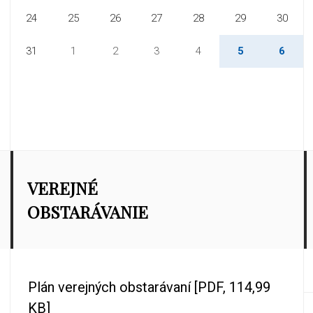
24
25
26
27
28
29
30
31
1
2
3
4
5
6
VEREJNÉ
OBSTARÁVANIE
Plán verejných obstarávaní
[PDF, 114,99
KB]