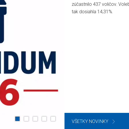
zajtra od 7.00 do 22.00 hod
sú dva okrsky a obe volebn
miestnosti sa nachádzajú v
základnej školy.
VŠETKY NOVINKY