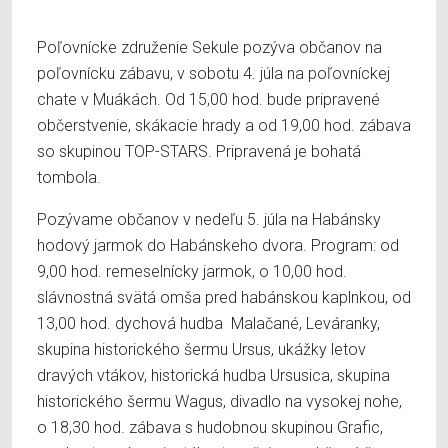
Poľovnícke združenie Sekule pozýva občanov na
poľovnícku zábavu, v sobotu 4. júla na poľovníckej
chate v Muákách. Od 15,00 hod. bude pripravené
občerstvenie, skákacie hrady a od 19,00 hod. zábava
so skupinou TOP-STARS. Pripravená je bohatá
tombola.
Pozývame občanov v nedeľu 5. júla na Habánsky
hodový jarmok do Habánskeho dvora. Program: od
9,00 hod. remeselnícky jarmok, o 10,00 hod.
slávnostná svätá omša pred habánskou kaplnkou, od
13,00 hod. dychová hudba Malačané, Leváranky,
skupina historického šermu Ursus, ukážky letov
dravých vtákov, historická hudba Ursusica, skupina
historického šermu Wagus, divadlo na vysokej nohe,
o 18,30 hod. zábava s hudobnou skupinou Grafic,