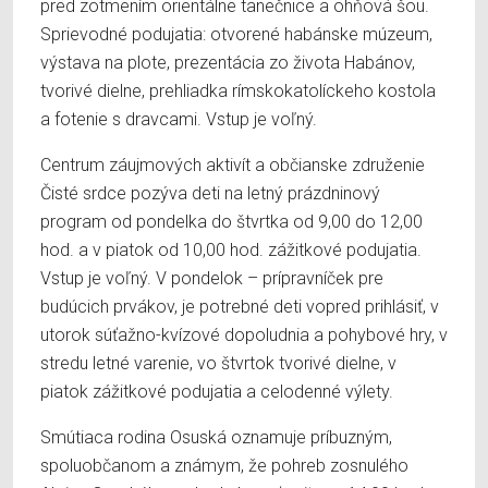
pred zotmením orientálne tanečnice a ohňová šou.
Sprievodné podujatia: otvorené habánske múzeum,
výstava na plote, prezentácia zo života Habánov,
tvorivé dielne, prehliadka rímskokatolíckeho kostola
a fotenie s dravcami. Vstup je voľný.
Centrum záujmových aktivít a občianske združenie
Čisté srdce pozýva deti na letný prázdninový
program od pondelka do štvrtka od 9,00 do 12,00
hod. a v piatok od 10,00 hod. zážitkové podujatia.
Vstup je voľný. V pondelok – prípravníček pre
budúcich prvákov, je potrebné deti vopred prihlásiť, v
utorok súťažno-kvízové dopoludnia a pohybové hry, v
stredu letné varenie, vo štvrtok tvorivé dielne, v
piatok zážitkové podujatia a celodenné výlety.
Smútiaca rodina Osuská oznamuje príbuzným,
spoluobčanom a známym, že pohreb zosnulého