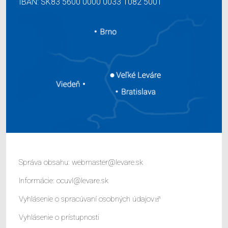
IBAN: SK83 5600 0000 0033 1082 5001
Správa obsahu:
webmaster@levare.sk
Informácie:
ocuvl@levare.sk
Vyhlásenie o spracúvaní osobných údajov
Vyhlásenie o prístupnosti