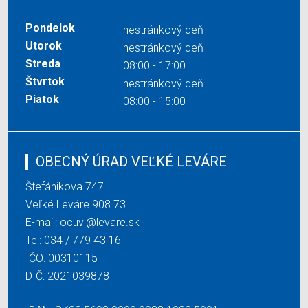
Pondelok
nestránkový deň
Utorok
nestránkový deň
Streda
08:00 - 17:00
Štvrtok
nestránkový deň
Piatok
08:00 - 15:00
OBECNÝ ÚRAD VEĽKÉ LEVÁRE
Štefánikova 747
Veľké Leváre 908 73
E-mail:
ocuvl@levare.sk
Tel:
034 / 779 43 16
IČO: 00310115
DIČ: 2021039878