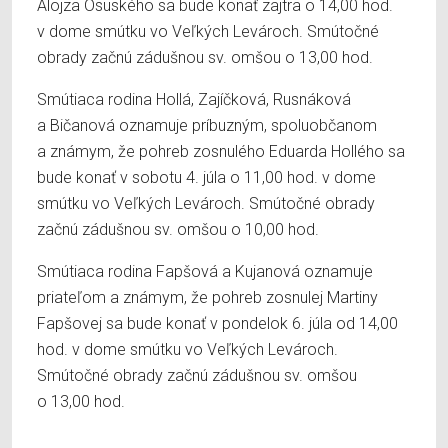
Alojza Osuského sa bude konať zajtra o 14,00 hod.
v dome smútku vo Veľkých Levároch. Smútočné
obrady začnú zádušnou sv. omšou o 13,00 hod.
Smútiaca rodina Hollá, Zajíčková, Rusnáková
a Bičanová oznamuje príbuzným, spoluobčanom
a známym, že pohreb zosnulého Eduarda Hollého sa
bude konať v sobotu 4. júla o 11,00 hod. v dome
smútku vo Veľkých Levároch. Smútočné obrady
začnú zádušnou sv. omšou o 10,00 hod.
Smútiaca rodina Fapšová a Kujanová oznamuje
priateľom a známym, že pohreb zosnulej Martiny
Fapšovej sa bude konať v pondelok 6. júla od 14,00
hod. v dome smútku vo Veľkých Levároch.
Smútočné obrady začnú zádušnou sv. omšou
o 13,00 hod.