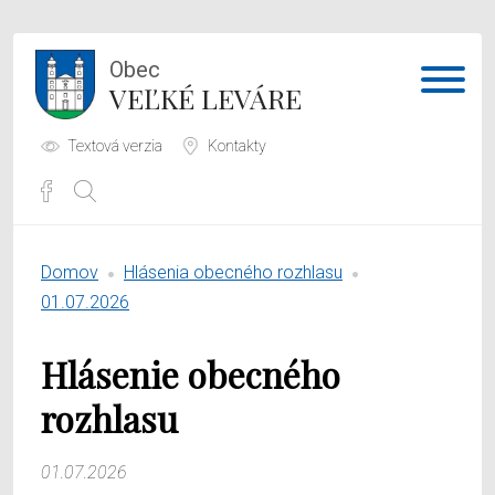
Obec
VEĽKÉ LEVÁRE
Textová verzia
Kontakty
Potrebujem vybaviť
Domov
Hlásenia obecného rozhlasu
Samospráva
01.07.2026
Obecný úrad
Hlásenie obecného
O obci
rozhlasu
01.07.2026