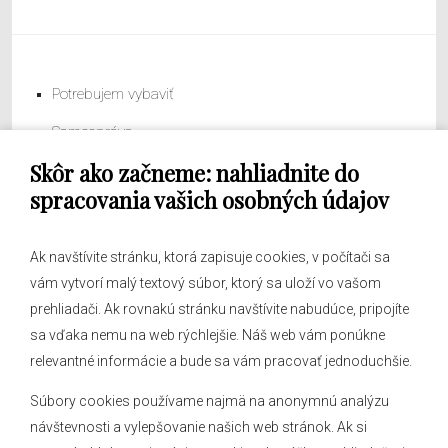
Potrebujem vybaviť
Samospráva
Skôr ako začneme: nahliadnite do
Obecný úrad
spracovania vašich osobných údajov
Ak navštívite stránku, ktorá zapisuje cookies, v počítači sa
vám vytvorí malý textový súbor, ktorý sa uloží vo vašom
O obci
prehliadači. Ak rovnakú stránku navštívite nabudúce, pripojíte
Novinky
sa vďaka nemu na web rýchlejšie. Náš web vám ponúkne
Hlásenia obecného rozhlasu
relevantné informácie a bude sa vám pracovať jednoduchšie.
Súbory cookies používame najmä na anonymnú analýzu
návštevnosti a vylepšovanie našich web stránok. Ak si