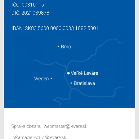
IČO: 00310115
DIČ: 2021039878
IBAN: SK83 5600 0000 0033 1082 5001
Správa obsahu:
webmaster@levare.sk
Informácie:
ocuvl@levare.sk