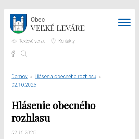
Obec
VEĽKÉ LEVÁRE
Textová verzia
Kontakty
Potrebujem vybaviť
Domov
Hlásenia obecného rozhlasu
Samospráva
02.10.2025
Obecný úrad
Hlásenie obecného
O obci
rozhlasu
02.10.2025