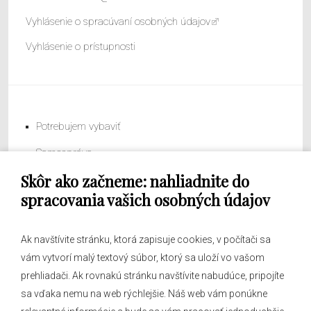
Vyhlásenie o spracúvaní osobných údajov
Vyhlásenie o prístupnosti
Potrebujem vybaviť
Samospráva
Skôr ako začneme: nahliadnite do
Obecný úrad
spracovania vašich osobných údajov
Ak navštívite stránku, ktorá zapisuje cookies, v počítači sa
vám vytvorí malý textový súbor, ktorý sa uloží vo vašom
O obci
prehliadači. Ak rovnakú stránku navštívite nabudúce, pripojíte
Novinky
sa vďaka nemu na web rýchlejšie. Náš web vám ponúkne