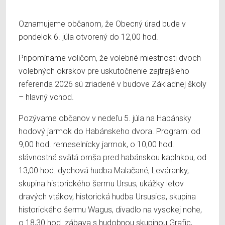
Oznamujeme občanom, že Obecný úrad bude v
pondelok 6. júla otvorený do 12,00 hod.
Pripomíname voličom, že volebné miestnosti dvoch
volebných okrskov pre uskutočnenie zajtrajšieho
referenda 2026 sú zriadené v budove Základnej školy
– hlavný vchod.
Pozývame občanov v nedeľu 5. júla na Habánsky
hodový jarmok do Habánskeho dvora. Program: od
9,00 hod. remeselnícky jarmok, o 10,00 hod.
slávnostná svätá omša pred habánskou kaplnkou, od
13,00 hod. dychová hudba Malačané, Leváranky,
skupina historického šermu Ursus, ukážky letov
dravých vtákov, historická hudba Ursusica, skupina
historického šermu Wagus, divadlo na vysokej nohe,
o 18,30 hod. zábava s hudobnou skupinou Grafic,