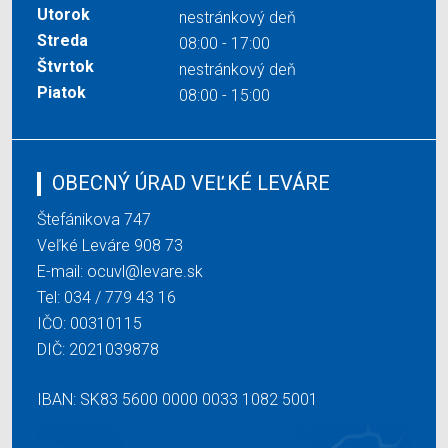
Utorok
nestránkový deň
Streda
08:00 - 17:00
Štvrtok
nestránkový deň
Piatok
08:00 - 15:00
OBECNÝ ÚRAD VEĽKÉ LEVÁRE
Štefánikova 747
Veľké Leváre 908 73
E-mail:
ocuvl@levare.sk
Tel:
034 / 779 43 16
IČO: 00310115
DIČ: 2021039878
IBAN: SK83 5600 0000 0033 1082 5001