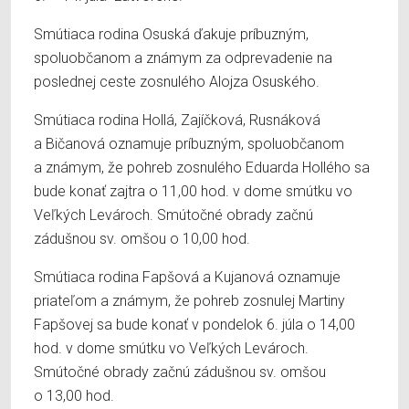
Smútiaca rodina Osuská ďakuje príbuzným,
spoluobčanom a známym za odprevadenie na
poslednej ceste zosnulého Alojza Osuského.
Smútiaca rodina Hollá, Zajíčková, Rusnáková
a Bičanová oznamuje príbuzným, spoluobčanom
a známym, že pohreb zosnulého Eduarda Hollého sa
bude konať zajtra o 11,00 hod. v dome smútku vo
Veľkých Levároch. Smútočné obrady začnú
zádušnou sv. omšou o 10,00 hod.
Smútiaca rodina Fapšová a Kujanová oznamuje
priateľom a známym, že pohreb zosnulej Martiny
Fapšovej sa bude konať v pondelok 6. júla o 14,00
hod. v dome smútku vo Veľkých Levároch.
Smútočné obrady začnú zádušnou sv. omšou
o 13,00 hod.