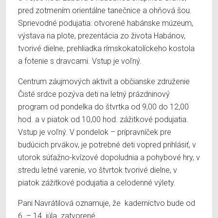
pred zotmením orientálne tanečnice a ohňová šou.
Sprievodné podujatia: otvorené habánske múzeum,
výstava na plote, prezentácia zo života Habánov,
tvorivé dielne, prehliadka rímskokatolíckeho kostola
a fotenie s dravcami. Vstup je voľný.
Centrum záujmových aktivít a občianske združenie
Čisté srdce pozýva deti na letný prázdninový
program od pondelka do štvrtka od 9,00 do 12,00
hod. a v piatok od 10,00 hod. zážitkové podujatia.
Vstup je voľný. V pondelok – prípravníček pre
budúcich prvákov, je potrebné deti vopred prihlásiť, v
utorok súťažno-kvízové dopoludnia a pohybové hry, v
stredu letné varenie, vo štvrtok tvorivé dielne, v
piatok zážitkové podujatia a celodenné výlety.
Pani Navrátilová oznamuje, že kaderníctvo bude od
6. – 14. júla zatvorené.