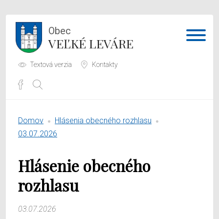
Obec
VEĽKÉ LEVÁRE
Textová verzia
Kontakty
Potrebujem vybaviť
Domov
Hlásenia obecného rozhlasu
Samospráva
03.07.2026
Obecný úrad
Hlásenie obecného
O obci
rozhlasu
03.07.2026