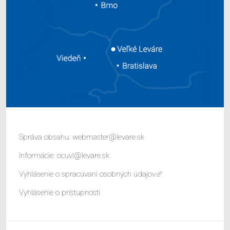
Správa obsahu:
webmaster@levare.sk
Informácie:
ocuvl@levare.sk
Vyhlásenie o spracúvaní osobných údajov
Vyhlásenie o prístupnosti