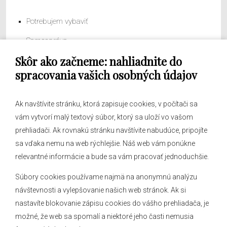
Potrebujem vybaviť
Samospráva
Skôr ako začneme: nahliadnite do
Obecný úrad
spracovania vašich osobných údajov
Ak navštívite stránku, ktorá zapisuje cookies, v počítači sa
vám vytvorí malý textový súbor, ktorý sa uloží vo vašom
O obci
prehliadači. Ak rovnakú stránku navštívite nabudúce, pripojíte
Novinky
sa vďaka nemu na web rýchlejšie. Náš web vám ponúkne
Hlásenia obecného rozhlasu
relevantné informácie a bude sa vám pracovať jednoduchšie.
Súbory cookies používame najmä na anonymnú analýzu
návštevnosti a vylepšovanie našich web stránok. Ak si
nastavíte blokovanie zápisu cookies do vášho prehliadača, je
Kontakt
možné, že web sa spomalí a niektoré jeho časti nemusia