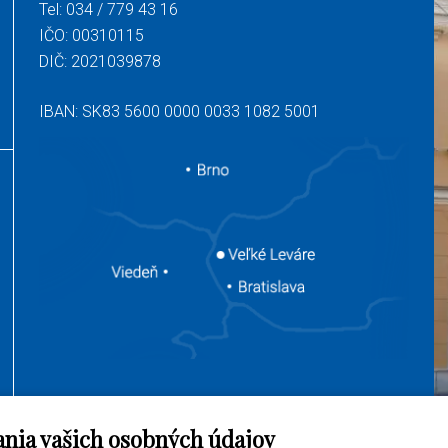
Tel:
034 / 779 43 16
IČO: 00310115
DIČ: 2021039878
IBAN: SK83 5600 0000 0033 1082 5001
ania vašich osobných údajov