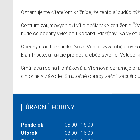
Oznamujeme čitateľom knižnice, že tento aj budúci tý
Centrum záujmových aktivít a občianske združenie Čis
bude celodenný výlet do Ekoparku Piešťany. Na výlet je
Obecný úrad Lakšárska Nová Ves pozýva občanov na roz
Elan Tribute, atrakcie pre deti a občerstvenie. Vstupen
Smútiaca rodina Horňáková a Vílemová oznamuje priat
cintoríne v Závode. Smútočné obrady začnú zádušnou 
ÚRADNÉ HODINY
Pondelok
08:00 - 16:00
Utorok
08:00 - 16:00