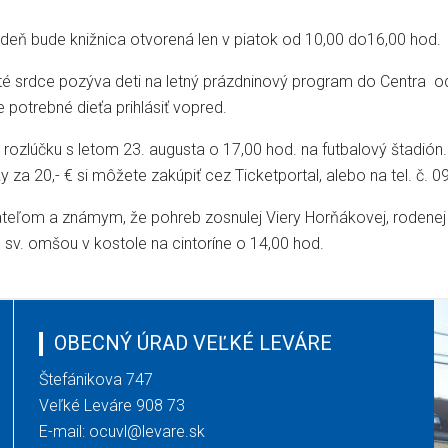
ždeň bude knižnica otvorená len v piatok od 10,00 do16,00 hod.
té srdce pozýva deti na letný prázdninový program do Centra od
 potrebné dieťa prihlásiť vopred.
lúčku s letom 23. augusta o 17,00 hod. na futbalový štadión. 
ky za 20,- € si môžete zakúpiť cez Ticketportal, alebo na tel. č.
eľom a známym, že pohreb zosnulej Viery Horňákovej, rodenej V
sv. omšou v kostole na cintoríne o 14,00 hod.
OBECNÝ ÚRAD VEĽKÉ LEVÁRE
Štefánikova 747
Veľké Leváre 908 73
E-mail:
ocuvl@levare.sk