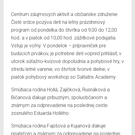
Centrum záujmových aktivít a občianske združenie
Čisté srdce pozýva deti na letný prázdninový
program od pondelka do štvrtka od 9,00 do 12,00
hod. a v piatok od 10,00 hod. zážitkové podujatia.
Vstup je voľný. V pondelok – prípravníček pre
budúcich prvákov, je potrebné deti vopred prihlásiť, v
utorok súťažno-kvízové dopoludnia a pohybové hry, v
stredu letné varenie, vo štvrtok tvorivé dielne, v
piatok pohybový workshop so Saltatrix Academy.
Smútiaca rodina Hollá, Zajíčková, Rusnáková a
Bičanová ďakuje príbuzným, spoluobčanom a
známym za odprevadenie na poslednej ceste
zosnulého Eduarda Hollého.
Smútiaca rodina Fapšová a Kujanová ďakuje
priateľom a známym za odprevadenie na poslednej