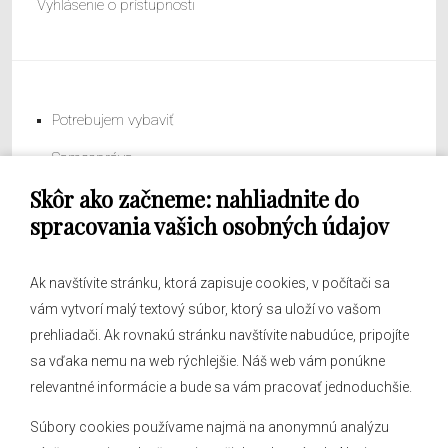
Vyhlásenie o prístupnosti
Potrebujem vybaviť
Samospráva
Skôr ako začneme: nahliadnite do
Obecný úrad
spracovania vašich osobných údajov
Ak navštívite stránku, ktorá zapisuje cookies, v počítači sa
vám vytvorí malý textový súbor, ktorý sa uloží vo vašom
O obci
prehliadači. Ak rovnakú stránku navštívite nabudúce, pripojíte
Novinky
sa vďaka nemu na web rýchlejšie. Náš web vám ponúkne
Hlásenia obecného rozhlasu
relevantné informácie a bude sa vám pracovať jednoduchšie.
Súbory cookies používame najmä na anonymnú analýzu