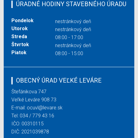
ÚRADNÉ HODINY STAVEBNÉHO ÚRADU
Pondelok
nestránkový deň
Utorok
nestránkový deň
Streda
08:00 - 17:00
Štvrtok
nestránkový deň
Piatok
08:00 - 15:00
OBECNÝ ÚRAD VEĽKÉ LEVÁRE
Štefánikova 747
Veľké Leváre 908 73
E-mail:
ocuvl@levare.sk
Tel:
034 / 779 43 16
IČO: 00310115
DIČ: 2021039878