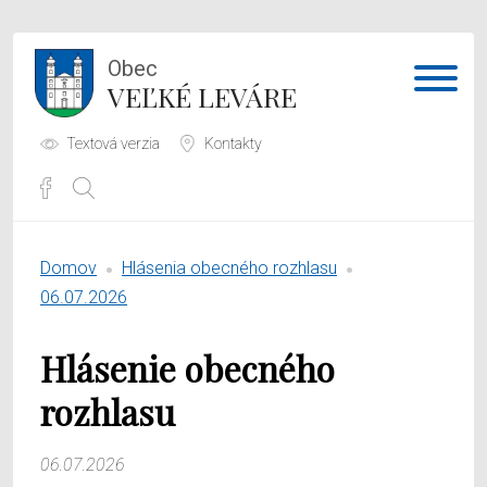
Obec
VEĽKÉ LEVÁRE
Textová verzia
Kontakty
Potrebujem vybaviť
Domov
Hlásenia obecného rozhlasu
Samospráva
06.07.2026
Obecný úrad
Hlásenie obecného
O obci
rozhlasu
06.07.2026