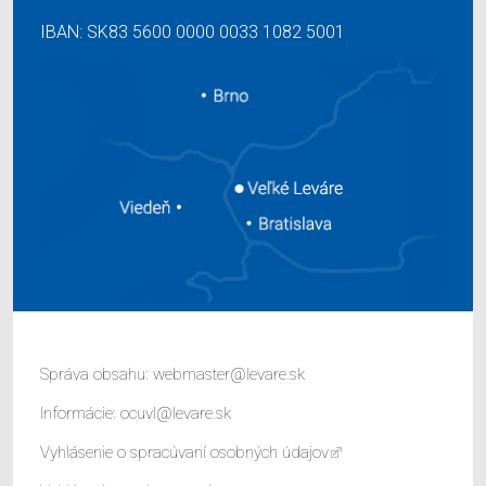
IBAN: SK83 5600 0000 0033 1082 5001
Správa obsahu:
webmaster@levare.sk
Informácie:
ocuvl@levare.sk
Vyhlásenie o spracúvaní osobných údajov