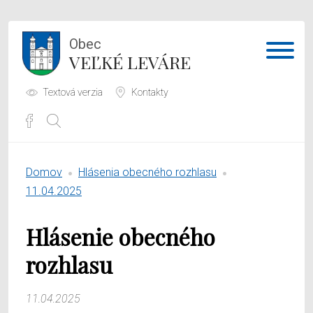
Obec
VEĽKÉ LEVÁRE
Textová verzia
Kontakty
Potrebujem vybaviť
Domov
Hlásenia obecného rozhlasu
Samospráva
11.04.2025
Obecný úrad
Hlásenie obecného
O obci
rozhlasu
11.04.2025