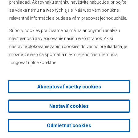
prehliadači. Ak rovnakú stránku navštívite nabudúce, pripojíte
Novinky
sa vďaka nemu na web rýchlejšie. Náš web vám ponúkne
Hlásenia obecného rozhlasu
relevantné informácie a bude sa vám pracovať jednoduchšie.
Súbory cookies používame najmä na anonymnú analýzu
návštevnosti a vylepšovanie našich web stránok. Ak si
nastavíte blokovanie zápisu cookies do vášho prehliadača, je
Kontakt
možné, že web sa spomalí a niektoré jeho časti nemusia
fungovať úplne korektne.
Mapa stránok
Facebook
Akceptovať všetky cookies
2026 © Obec Veľké Leváre
|
Tvorba web stránok
a
redakčný
Nastaviť cookies
systém
od
AlejTech, spol. s r.o.
Odmietnuť cookies