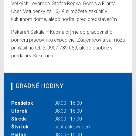
Veľkých Levároch Štefan Repka, Gorals a Franta
Uher. Vstupenky za 16,- € si môžete zakúpiť v
kultúrnom dome, alebo hodinu pred predstavením.
Pekáreň Sekule – Kubina príjme do pracovného
pomeru pracovníka expedície. Záujemcovia sa môžu
prihlásiť na tel. č. 0907 789 059, alebo osobne v
predajni v Sekuliach.
ÚRADNÉ HODINY
Pondelok
08:00 - 16:00
Utorok
08:00 - 16:00
Streda
08:00 - 17:00
Štvrtok
nestránkový deň
Piatok
08:00 - 15:00