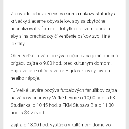
Z dôvodu nebezpečenstva šírenia nákazy slintačky a
krívačky žiadame obyvateľov, aby sa zbytočne
nepribližovali k farmám dobytka na území obce a
aby si na prechádzky či venčenie psíkov zvolili iné
lokality.
Obec Veľké Leváre pozýva občanov na jarnú obecnú
brigádu zajtra o 9.00 hod. pred kultúrnym domom.
Pripravené je občerstvenie – guláš z diviny, pivo a
nealko nápoje.
TJ Veľké Leváre pozýva futbalových fanúšikov zajtra
na zápasy prípravky Veľké Leváre o 10,00 hod. s FK
Studienka, o 10,45 hod. s FKM Stupava B a o 11,30
hod. s ŠK Závod.
Zajtra o 18,00 hod. vystúpia v kultúrnom dome vo