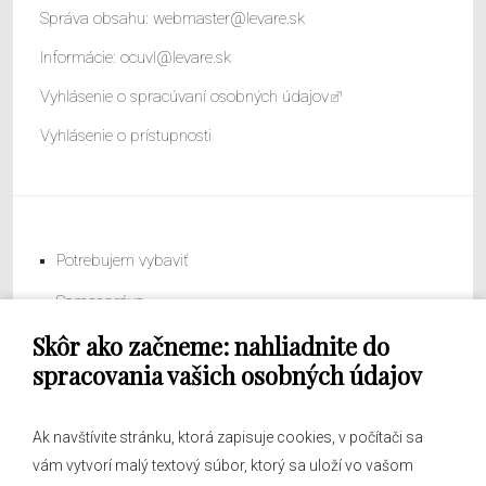
Správa obsahu:
webmaster@levare.sk
Informácie:
ocuvl@levare.sk
Vyhlásenie o spracúvaní osobných údajov
Vyhlásenie o prístupnosti
Potrebujem vybaviť
Samospráva
Skôr ako začneme: nahliadnite do
Obecný úrad
spracovania vašich osobných údajov
Ak navštívite stránku, ktorá zapisuje cookies, v počítači sa
vám vytvorí malý textový súbor, ktorý sa uloží vo vašom
O obci