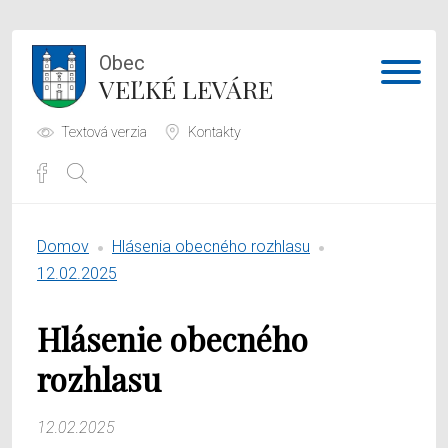
Obec
VEĽKÉ LEVÁRE
Textová verzia
Kontakty
Potrebujem vybaviť
Domov
Hlásenia obecného rozhlasu
Samospráva
12.02.2025
Obecný úrad
Hlásenie obecného
O obci
rozhlasu
12.02.2025