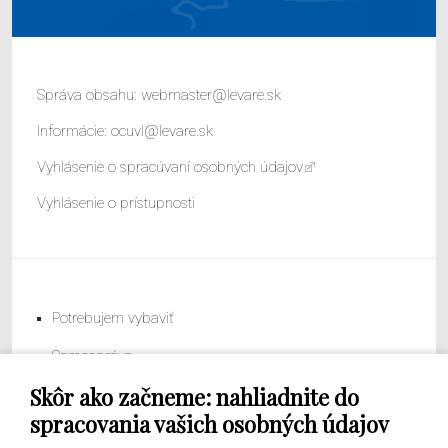
Správa obsahu:
webmaster@levare.sk
Informácie:
ocuvl@levare.sk
Vyhlásenie o spracúvaní osobných údajov
Vyhlásenie o prístupnosti
Potrebujem vybaviť
Samospráva
Skôr ako začneme: nahliadnite do
Obecný úrad
spracovania vašich osobných údajov