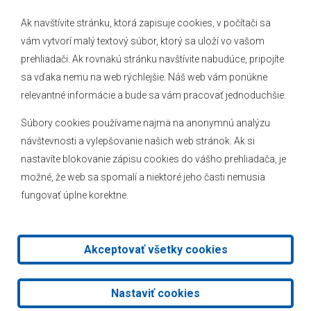
Ak navštívite stránku, ktorá zapisuje cookies, v počítači sa
vám vytvorí malý textový súbor, ktorý sa uloží vo vašom
O obci
prehliadači. Ak rovnakú stránku navštívite nabudúce, pripojíte
Novinky
sa vďaka nemu na web rýchlejšie. Náš web vám ponúkne
Hlásenia obecného rozhlasu
relevantné informácie a bude sa vám pracovať jednoduchšie.
Súbory cookies používame najmä na anonymnú analýzu
návštevnosti a vylepšovanie našich web stránok. Ak si
nastavíte blokovanie zápisu cookies do vášho prehliadača, je
Kontakt
možné, že web sa spomalí a niektoré jeho časti nemusia
fungovať úplne korektne.
Mapa stránok
Facebook
Akceptovať všetky cookies
2026 © Obec Veľké Leváre
|
Tvorba web stránok
a
redakčný
Nastaviť cookies
systém
od
AlejTech, spol. s r.o.