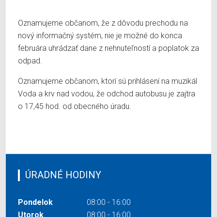
Oznamujeme občanom, že z dôvodu prechodu na
nový informačný systém, nie je možné do konca
februára uhrádzať dane z nehnuteľností a poplatok za
odpad.
Oznamujeme občanom, ktorí sú prihlásení na muzikál
Voda a krv nad vodou, že odchod autobusu je zajtra
o 17,45 hod. od obecného úradu.
ÚRADNÉ HODINY
Pondelok
08:00 - 16:00
Utorok
08:00 - 16:00