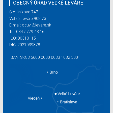
OBECNÝ ÚRAD VEĽKÉ LEVÁRE
Štefánikova 747
Veľké Leváre 908 73
E-mail:
ocuvl@levare.sk
Tel:
034 / 779 43 16
IČO: 00310115
DIČ: 2021039878
IBAN: SK83 5600 0000 0033 1082 5001