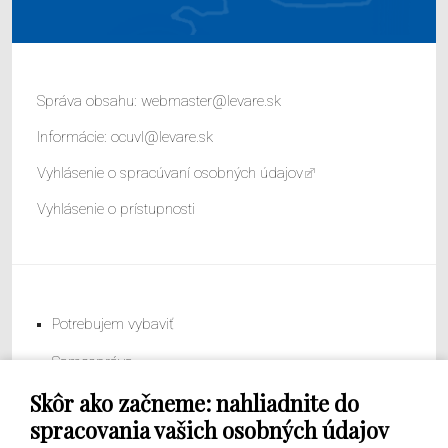
Správa obsahu:
webmaster@levare.sk
Informácie:
ocuvl@levare.sk
Vyhlásenie o spracúvaní osobných údajov
Vyhlásenie o prístupnosti
Potrebujem vybaviť
Samospráva
Skôr ako začneme: nahliadnite do
Obecný úrad
spracovania vašich osobných údajov