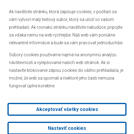
Ak navštívite stránku, ktorá zapisuje cookies, v počítači sa
vám vytvorí malý textový súbor, ktorý sa uloží vo vašom
O obci
prehliadači. Ak rovnakú stránku navštívite nabudúce, pripojíte
Novinky
sa vďaka nemu na web rýchlejšie. Náš web vám ponúkne
Hlásenia obecného rozhlasu
relevantné informácie a bude sa vám pracovať jednoduchšie.
Súbory cookies používame najmä na anonymnú analýzu
návštevnosti a vylepšovanie našich web stránok. Ak si
nastavíte blokovanie zápisu cookies do vášho prehliadača, je
Kontakt
možné, že web sa spomalí a niektoré jeho časti nemusia
fungovať úplne korektne.
Mapa stránok
Facebook
Akceptovať všetky cookies
2026 © Obec Veľké Leváre
|
Tvorba web stránok
a
redakčný
Nastaviť cookies
systém
od
AlejTech, spol. s r.o.