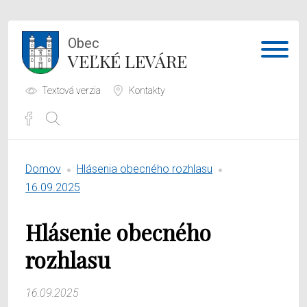
Obec
VEĽKÉ LEVÁRE
Textová verzia
Kontakty
Potrebujem vybaviť
Domov
Hlásenia obecného rozhlasu
Samospráva
16.09.2025
Obecný úrad
Hlásenie obecného
O obci
rozhlasu
16.09.2025