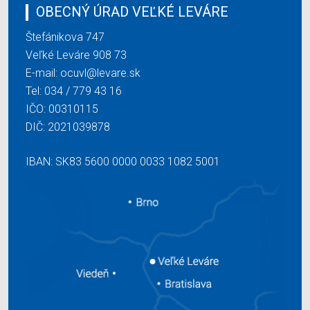
OBECNÝ ÚRAD VEĽKÉ LEVÁRE
Štefánikova 747
Veľké Leváre 908 73
E-mail:
ocuvl@levare.sk
Tel:
034 / 779 43 16
IČO: 00310115
DIČ: 2021039878
IBAN: SK83 5600 0000 0033 1082 5001