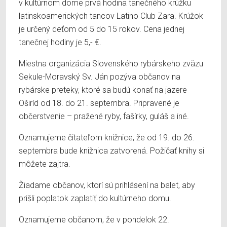
v kultúrnom dome prvá hodina tanečného krúžku
latinskoamerických tancov Latino Club Zara. Krúžok
je určený deťom od 5 do 15 rokov. Cena jednej
tanečnej hodiny je 5,- €.
Miestna organizácia Slovenského rybárskeho zväzu
Sekule-Moravský Sv. Ján pozýva občanov na
rybárske preteky, ktoré sa budú konať na jazere
Oširíd od 18. do 21. septembra. Pripravené je
občerstvenie – pražené ryby, fašírky, guláš a iné.
Oznamujeme čitateľom knižnice, že od 19. do 26.
septembra bude knižnica zatvorená. Požičať knihy si
môžete zajtra.
Žiadame občanov, ktorí sú prihlásení na balet, aby
prišli poplatok zaplatiť do kultúrneho domu.
Oznamujeme občanom, že v pondelok 22.