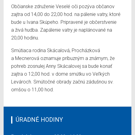
Občianske združenie Veselé oči pozýva občanov
zajtra od 14,00 do 22,00 hod. na pálenie vatry, ktoré
bude u Ivana Skúpeho. Pripravené je občerstvenie
a živá hudba. Zapálenie vatry je naplánované na
20,00 hodinu.
Smútiaca rodina Skácalová, Procházková
a Mecnerová oznamuje príbuzným a známym, že
pohreb zosnulej Anny Skácalovej sa bude konať
zajtra o 12,00 hod. v dome smútku vo Veľkých
Levároch. Smútočné obrady začnú zádušnou sv.
omšou o 11,00 hod.
ÚRADNÉ HODINY