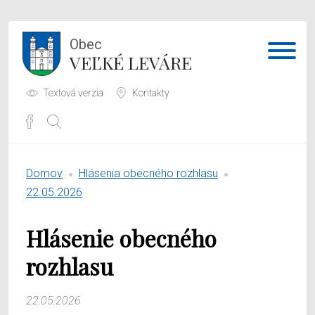
Obec
VEĽKÉ LEVÁRE
Textová verzia
Kontakty
Potrebujem vybaviť
Domov
Hlásenia obecného rozhlasu
Samospráva
22.05.2026
Obecný úrad
Hlásenie obecného
O obci
rozhlasu
22.05.2026