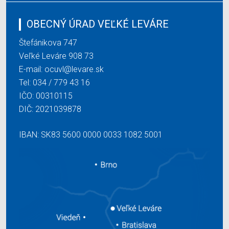
OBECNÝ ÚRAD VEĽKÉ LEVÁRE
Štefánikova 747
Veľké Leváre 908 73
E-mail:
ocuvl@levare.sk
Tel:
034 / 779 43 16
IČO: 00310115
DIČ: 2021039878
IBAN: SK83 5600 0000 0033 1082 5001