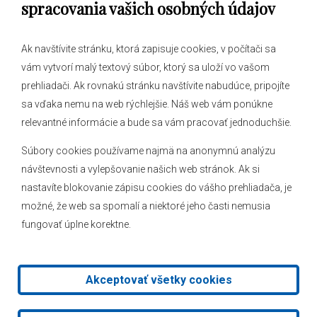
spracovania vašich osobných údajov
Ak navštívite stránku, ktorá zapisuje cookies, v počítači sa
vám vytvorí malý textový súbor, ktorý sa uloží vo vašom
O obci
prehliadači. Ak rovnakú stránku navštívite nabudúce, pripojíte
Novinky
sa vďaka nemu na web rýchlejšie. Náš web vám ponúkne
Hlásenia obecného rozhlasu
relevantné informácie a bude sa vám pracovať jednoduchšie.
Súbory cookies používame najmä na anonymnú analýzu
návštevnosti a vylepšovanie našich web stránok. Ak si
nastavíte blokovanie zápisu cookies do vášho prehliadača, je
Kontakt
možné, že web sa spomalí a niektoré jeho časti nemusia
fungovať úplne korektne.
Mapa stránok
Facebook
Akceptovať všetky cookies