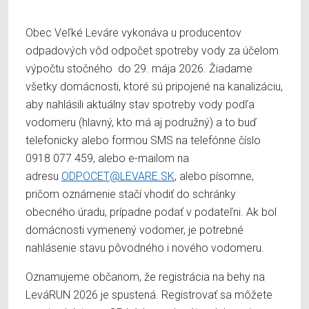
Obec Veľké Leváre vykonáva u producentov
odpadových vôd odpočet spotreby vody za účelom
výpočtu stočného do 29. mája 2026. Žiadame
všetky domácnosti, ktoré sú pripojené na kanalizáciu,
aby nahlásili aktuálny stav spotreby vody podľa
vodomeru (hlavný, kto má aj podružný) a to buď
telefonicky alebo formou SMS na telefónne číslo
0918 077 459, alebo e-mailom na
adresu
ODPOCET@LEVARE.SK
, alebo písomne,
pričom oznámenie stačí vhodiť do schránky
obecného úradu, prípadne podať v podateľni. Ak bol
domácnosti vymenený vodomer, je potrebné
nahlásenie stavu pôvodného i nového vodomeru.
Oznamujeme občanom, že registrácia na behy na
LeváRUN 2026 je spustená. Registrovať sa môžete