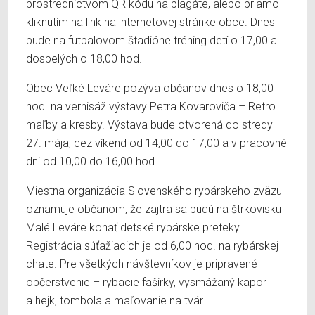
prostredníctvom QR kódu na plagáte, alebo priamo
kliknutím na link na internetovej stránke obce. Dnes
bude na futbalovom štadióne tréning detí o 17,00 a
dospelých o 18,00 hod.
Obec Veľké Leváre pozýva občanov dnes o 18,00
hod. na vernisáž výstavy Petra Kovaroviča – Retro
maľby a kresby. Výstava bude otvorená do stredy
27. mája, cez víkend od 14,00 do 17,00 a v pracovné
dni od 10,00 do 16,00 hod.
Miestna organizácia Slovenského rybárskeho zväzu
oznamuje občanom, že zajtra sa budú na štrkovisku
Malé Leváre konať detské rybárske preteky.
Registrácia súťažiacich je od 6,00 hod. na rybárskej
chate. Pre všetkých návštevníkov je pripravené
občerstvenie – rybacie fašírky, vysmážaný kapor
a hejk, tombola a maľovanie na tvár.