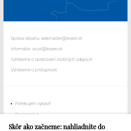
Správa obsahu:
webmaster@levare.sk
Informácie:
ocuvl@levare.sk
Vyhlásenie o spracúvaní osobných údajov
Vyhlásenie o prístupnosti
Potrebujem vybaviť
Samospráva
Skôr ako začneme: nahliadnite do
Obecný úrad