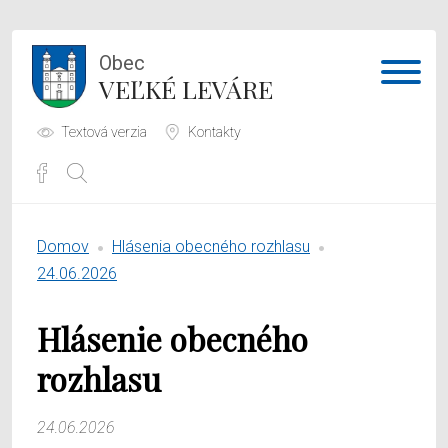
Obec
VEĽKÉ LEVÁRE
Textová verzia
Kontakty
Potrebujem vybaviť
Domov
Hlásenia obecného rozhlasu
Samospráva
24.06.2026
Obecný úrad
Hlásenie obecného
O obci
rozhlasu
24.06.2026