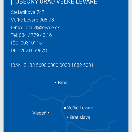
OBECNÝ ÚRAD VEĽKÉ LEVÁRE
Štefánikova 747
Veľké Leváre 908 73
E-mail:
ocuvl@levare.sk
Tel:
034 / 779 43 16
IČO: 00310115
DIČ: 2021039878
IBAN: SK83 5600 0000 0033 1082 5001