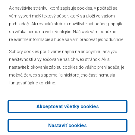
Ak navštívite stránku, ktorá zapisuje cookies, v počítači sa
vám vytvorí malý textový súbor, ktorý sa uloží vo vašom
O obci
prehliadači. Ak rovnakú stránku navštívite nabudúce, pripojíte
Novinky
sa vďaka nemu na web rýchlejšie. Náš web vám ponúkne
Hlásenia obecného rozhlasu
relevantné informácie a bude sa vám pracovať jednoduchšie.
Súbory cookies používame najmä na anonymnú analýzu
návštevnosti a vylepšovanie našich web stránok. Ak si
nastavíte blokovanie zápisu cookies do vášho prehliadača, je
Kontakt
možné, že web sa spomalí a niektoré jeho časti nemusia
fungovať úplne korektne.
Mapa stránok
Facebook
Akceptovať všetky cookies
2026 © Obec Veľké Leváre
|
Tvorba web stránok
a
redakčný
Nastaviť cookies
systém
od
AlejTech, spol. s r.o.