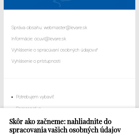
Správa obsahu:
webmaster@levare.sk
Informácie:
ocuvl@levare.sk
Vyhlásenie o spracúvaní osobných údajov
Vyhlásenie o prístupnosti
Potrebujem vybaviť
Samospráva
Skôr ako začneme: nahliadnite do
Obecný úrad
spracovania vašich osobných údajov