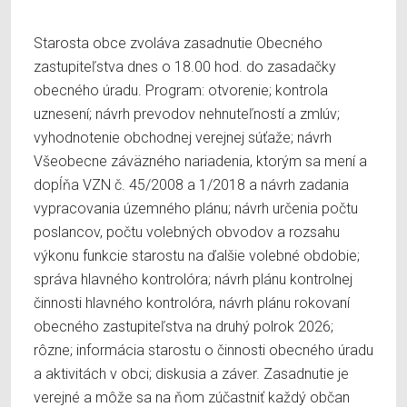
Starosta obce zvoláva zasadnutie Obecného
zastupiteľstva dnes o 18.00 hod. do zasadačky
obecného úradu. Program: otvorenie; kontrola
uznesení; návrh prevodov nehnuteľností a zmlúv;
vyhodnotenie obchodnej verejnej súťaže; návrh
Všeobecne záväzného nariadenia, ktorým sa mení a
dopĺňa VZN č. 45/2008 a 1/2018 a návrh zadania
vypracovania územného plánu; návrh určenia počtu
poslancov, počtu volebných obvodov a rozsahu
výkonu funkcie starostu na ďalšie volebné obdobie;
správa hlavného kontrolóra; návrh plánu kontrolnej
činnosti hlavného kontrolóra, návrh plánu rokovaní
obecného zastupiteľstva na druhý polrok 2026;
rôzne; informácia starostu o činnosti obecného úradu
a aktivitách v obci; diskusia a záver. Zasadnutie je
verejné a môže sa na ňom zúčastniť každý občan