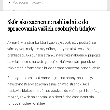
Potrebujem vybaviť
Samospráva
Skôr ako začneme: nahliadnite do
Obecný úrad
spracovania vašich osobných údajov
Ak navštívite stránku, ktorá zapisuje cookies, v počítači sa
vám vytvorí malý textový súbor, ktorý sa uloží vo vašom
O obci
prehliadači. Ak rovnakú stránku navštívite nabudúce, pripojíte
Novinky
sa vďaka nemu na web rýchlejšie. Náš web vám ponúkne
Hlásenia obecného rozhlasu
relevantné informácie a bude sa vám pracovať jednoduchšie.
Súbory cookies používame najmä na anonymnú analýzu
návštevnosti a vylepšovanie našich web stránok. Ak si
nastavíte blokovanie zápisu cookies do vášho prehliadača, je
Kontakt
možné, že web sa spomalí a niektoré jeho časti nemusia
fungovať úplne korektne.
Mapa stránok