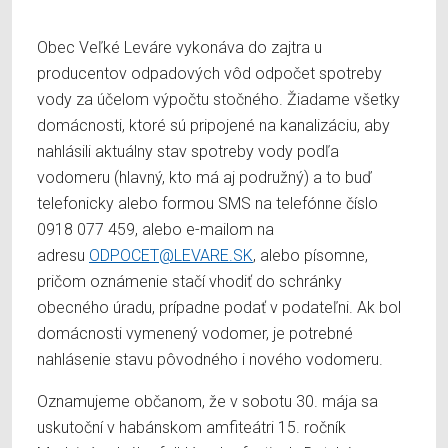
Obec Veľké Leváre vykonáva do zajtra u
producentov odpadových vôd odpočet spotreby
vody za účelom výpočtu stočného. Žiadame všetky
domácnosti, ktoré sú pripojené na kanalizáciu, aby
nahlásili aktuálny stav spotreby vody podľa
vodomeru (hlavný, kto má aj podružný) a to buď
telefonicky alebo formou SMS na telefónne číslo
0918 077 459, alebo e-mailom na
adresu
ODPOCET@LEVARE.SK
, alebo písomne,
pričom oznámenie stačí vhodiť do schránky
obecného úradu, prípadne podať v podateľni. Ak bol
domácnosti vymenený vodomer, je potrebné
nahlásenie stavu pôvodného i nového vodomeru.
Oznamujeme občanom, že v sobotu 30. mája sa
uskutoční v habánskom amfiteátri 15. ročník