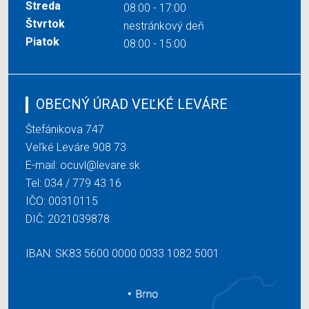
Streda
08:00 - 17:00
Štvrtok
nestránkový deň
Piatok
08:00 - 15:00
OBECNÝ ÚRAD VEĽKÉ LEVÁRE
Štefánikova 747
Veľké Leváre 908 73
E-mail:
ocuvl@levare.sk
Tel:
034 / 779 43 16
IČO: 00310115
DIČ: 2021039878
IBAN: SK83 5600 0000 0033 1082 5001