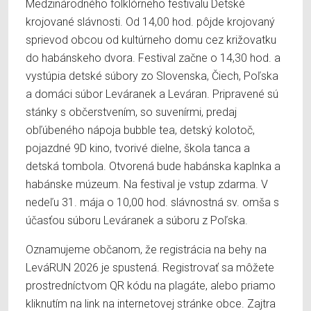
Medzinárodného folklórneho festivalu Detské
krojované slávnosti. Od 14,00 hod. pôjde krojovaný
sprievod obcou od kultúrneho domu cez križovatku
do habánskeho dvora. Festival začne o 14,30 hod. a
vystúpia detské súbory zo Slovenska, Čiech, Poľska
a domáci súbor Leváranek a Leváran. Pripravené sú
stánky s občerstvením, so suvenírmi, predaj
obľúbeného nápoja bubble tea, detský kolotoč,
pojazdné 9D kino, tvorivé dielne, škola tanca a
detská tombola. Otvorená bude habánska kaplnka a
habánske múzeum. Na festival je vstup zdarma. V
nedeľu 31. mája o 10,00 hod. slávnostná sv. omša s
účasťou súboru Leváranek a súboru z Poľska.
Oznamujeme občanom, že registrácia na behy na
LeváRUN 2026 je spustená. Registrovať sa môžete
prostredníctvom QR kódu na plagáte, alebo priamo
kliknutím na link na internetovej stránke obce. Zajtra