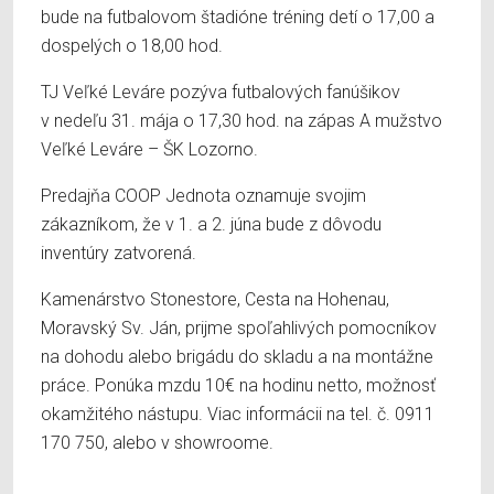
bude na futbalovom štadióne tréning detí o 17,00 a
dospelých o 18,00 hod.
TJ Veľké Leváre pozýva futbalových fanúšikov
v nedeľu 31. mája o 17,30 hod. na zápas A mužstvo
Veľké Leváre – ŠK Lozorno.
Predajňa COOP Jednota oznamuje svojim
zákazníkom, že v 1. a 2. júna bude z dôvodu
inventúry zatvorená.
Kamenárstvo Stonestore, Cesta na Hohenau,
Moravský Sv. Ján, prijme spoľahlivých pomocníkov
na dohodu alebo brigádu do skladu a na montážne
práce. Ponúka mzdu 10€ na hodinu netto, možnosť
okamžitého nástupu. Viac informácii na tel. č. 0911
170 750, alebo v showroome.