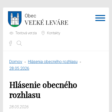
Obec
VEĽKÉ LEVÁRE
Textová verzia
Kontakty
Potrebujem vybaviť
Domov
Hlásenia obecného rozhlasu
Samospráva
28.05.2026
Obecný úrad
Hlásenie obecného
O obci
rozhlasu
28.05.2026