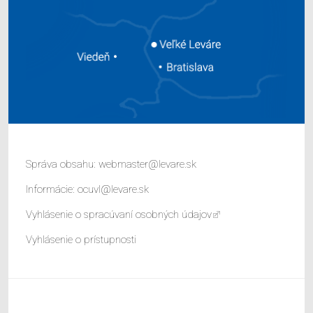
Správa obsahu:
webmaster@levare.sk
Informácie:
ocuvl@levare.sk
Vyhlásenie o spracúvaní osobných údajov
Vyhlásenie o prístupnosti