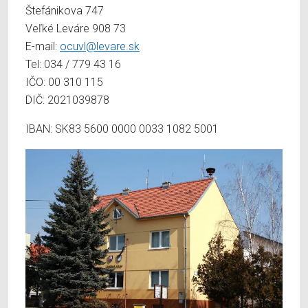
Štefánikova 747
Veľké Leváre 908 73
E-mail:
ocuvl@levare.sk
Tel: 034 / 779 43 16
IČO: 00 310 115
DIČ: 2021039878
IBAN: SK83 5600 0000 0033 1082 5001