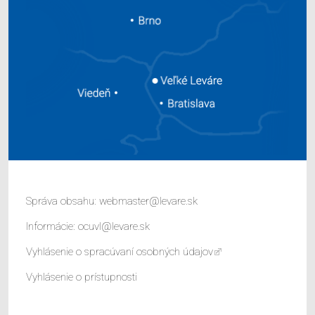
Správa obsahu:
webmaster@levare.sk
Informácie:
ocuvl@levare.sk
Vyhlásenie o spracúvaní osobných údajov
Vyhlásenie o prístupnosti