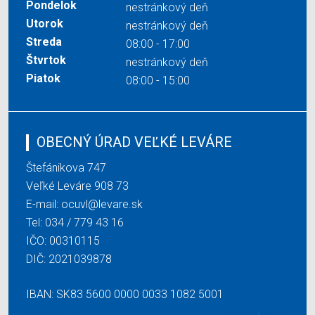
Pondelok
nestránkový deň
Utorok
nestránkový deň
Streda
08:00 - 17:00
Štvrtok
nestránkový deň
Piatok
08:00 - 15:00
OBECNÝ ÚRAD VEĽKÉ LEVÁRE
Štefánikova 747
Veľké Leváre 908 73
E-mail:
ocuvl@levare.sk
Tel:
034 / 779 43 16
IČO: 00310115
DIČ: 2021039878
IBAN: SK83 5600 0000 0033 1082 5001