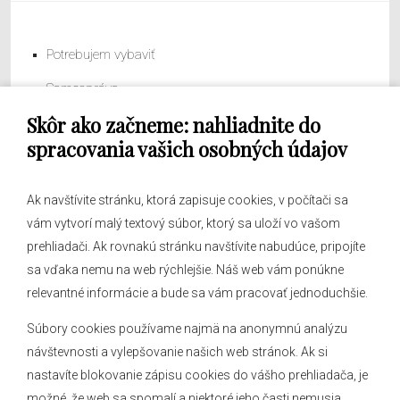
Potrebujem vybaviť
Samospráva
Skôr ako začneme: nahliadnite do
Obecný úrad
spracovania vašich osobných údajov
Ak navštívite stránku, ktorá zapisuje cookies, v počítači sa
vám vytvorí malý textový súbor, ktorý sa uloží vo vašom
O obci
prehliadači. Ak rovnakú stránku navštívite nabudúce, pripojíte
Novinky
sa vďaka nemu na web rýchlejšie. Náš web vám ponúkne
relevantné informácie a bude sa vám pracovať jednoduchšie.
Hlásenia obecného rozhlasu
Súbory cookies používame najmä na anonymnú analýzu
návštevnosti a vylepšovanie našich web stránok. Ak si
nastavíte blokovanie zápisu cookies do vášho prehliadača, je
Kontakt
možné, že web sa spomalí a niektoré jeho časti nemusia