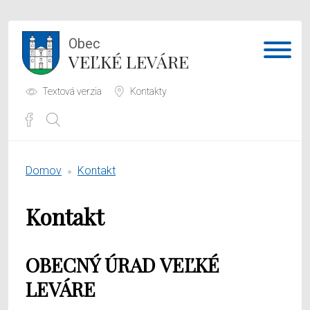
Obec
VEĽKÉ LEVÁRE
Textová verzia
Kontakty
Potrebujem vybaviť
Domov
Kontakt
Samospráva
Kontakt
Obecný úrad
O obci
OBECNÝ ÚRAD VEĽKÉ
LEVÁRE