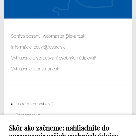
Správa obsahu:
webmaster@levare.sk
Informácie:
ocuvl@levare.sk
Vyhlásenie o spracúvaní osobných údajov
Vyhlásenie o prístupnosti
Potrebujem vybaviť
Samospráva
Skôr ako začneme: nahliadnite do
Obecný úrad