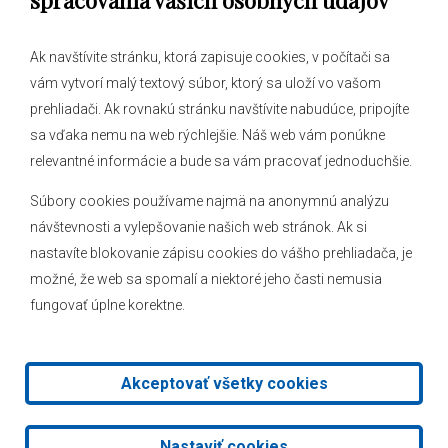
spracovania vašich osobných údajov
Ak navštívite stránku, ktorá zapisuje cookies, v počítači sa
vám vytvorí malý textový súbor, ktorý sa uloží vo vašom
O obci
prehliadači. Ak rovnakú stránku navštívite nabudúce, pripojíte
Novinky
sa vďaka nemu na web rýchlejšie. Náš web vám ponúkne
Hlásenia obecného rozhlasu
relevantné informácie a bude sa vám pracovať jednoduchšie.
Súbory cookies používame najmä na anonymnú analýzu
návštevnosti a vylepšovanie našich web stránok. Ak si
nastavíte blokovanie zápisu cookies do vášho prehliadača, je
Kontakt
možné, že web sa spomalí a niektoré jeho časti nemusia
fungovať úplne korektne.
Mapa stránok
Facebook
Akceptovať všetky cookies
2026 © Obec Veľké Leváre
|
Tvorba web stránok
a
redakčný
Nastaviť cookies