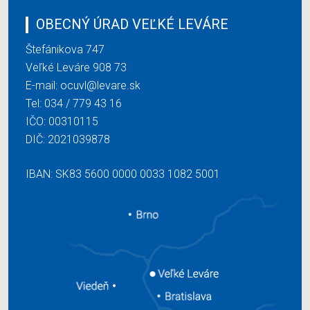
OBECNÝ ÚRAD VEĽKÉ LEVÁRE
Štefánikova 747
Veľké Leváre 908 73
E-mail:
ocuvl@levare.sk
Tel:
034 / 779 43 16
IČO: 00310115
DIČ: 2021039878
IBAN: SK83 5600 0000 0033 1082 5001