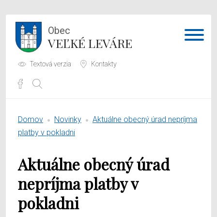
Obec
VEĽKÉ LEVÁRE
Textová verzia
Kontakty
Potrebujem vybaviť
Domov
Novinky
Aktuálne obecný úrad nepríjma
Samospráva
platby v pokladni
Obecný úrad
Aktuálne obecný úrad
O obci
nepríjma platby v
pokladni