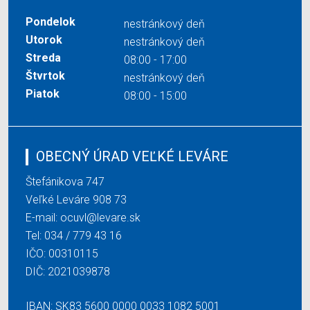
Pondelok
nestránkový deň
Utorok
nestránkový deň
Streda
08:00 - 17:00
Štvrtok
nestránkový deň
Piatok
08:00 - 15:00
OBECNÝ ÚRAD VEĽKÉ LEVÁRE
Štefánikova 747
Veľké Leváre 908 73
E-mail:
ocuvl@levare.sk
Tel:
034 / 779 43 16
IČO: 00310115
DIČ: 2021039878
IBAN: SK83 5600 0000 0033 1082 5001