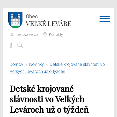
Obec
VEĽKÉ LEVÁRE
Textová verzia
Kontakty
Potrebujem vybaviť
Domov
Novinky
Detské krojované slávnosti vo
Samospráva
Veľkých Levároch už o týždeň
Obecný úrad
Detské krojované
O obci
slávnosti vo Veľkých
Levároch už o týždeň