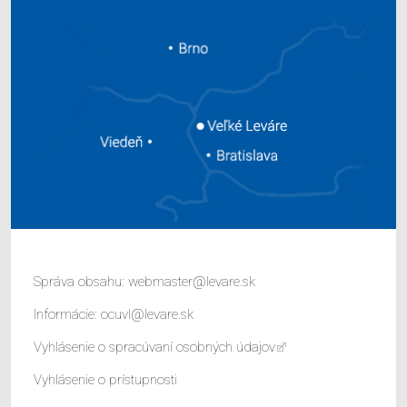
Správa obsahu:
webmaster@levare.sk
Informácie:
ocuvl@levare.sk
Vyhlásenie o spracúvaní osobných údajov
Vyhlásenie o prístupnosti