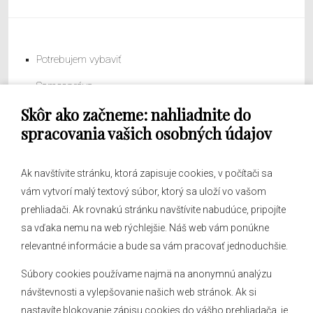
Potrebujem vybaviť
Samospráva
Skôr ako začneme: nahliadnite do
Obecný úrad
spracovania vašich osobných údajov
Ak navštívite stránku, ktorá zapisuje cookies, v počítači sa
vám vytvorí malý textový súbor, ktorý sa uloží vo vašom
O obci
prehliadači. Ak rovnakú stránku navštívite nabudúce, pripojíte
Novinky
sa vďaka nemu na web rýchlejšie. Náš web vám ponúkne
Hlásenia obecného rozhlasu
relevantné informácie a bude sa vám pracovať jednoduchšie.
Súbory cookies používame najmä na anonymnú analýzu
návštevnosti a vylepšovanie našich web stránok. Ak si
nastavíte blokovanie zápisu cookies do vášho prehliadača, je