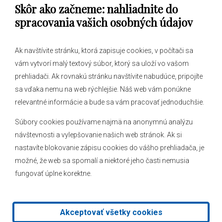
Skôr ako začneme: nahliadnite do
Obecný úrad
spracovania vašich osobných údajov
Ak navštívite stránku, ktorá zapisuje cookies, v počítači sa
vám vytvorí malý textový súbor, ktorý sa uloží vo vašom
O obci
prehliadači. Ak rovnakú stránku navštívite nabudúce, pripojíte
Novinky
sa vďaka nemu na web rýchlejšie. Náš web vám ponúkne
Hlásenia obecného rozhlasu
relevantné informácie a bude sa vám pracovať jednoduchšie.
Súbory cookies používame najmä na anonymnú analýzu
návštevnosti a vylepšovanie našich web stránok. Ak si
nastavíte blokovanie zápisu cookies do vášho prehliadača, je
Kontakt
možné, že web sa spomalí a niektoré jeho časti nemusia
fungovať úplne korektne.
Mapa stránok
Facebook
Akceptovať všetky cookies