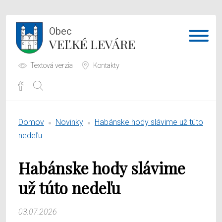
Obec
VEĽKÉ LEVÁRE
Textová verzia
Kontakty
Potrebujem vybaviť
Domov
Novinky
Habánske hody slávime už túto
Samospráva
nedeľu
Obecný úrad
Habánske hody slávime
O obci
už túto nedeľu
03.07.2026