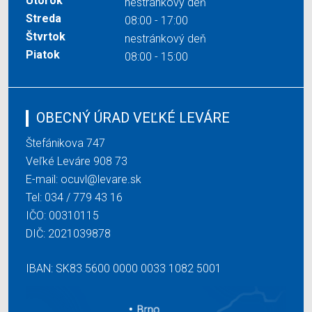
Utorok
nestránkový deň
Streda
08:00 - 17:00
Štvrtok
nestránkový deň
Piatok
08:00 - 15:00
OBECNÝ ÚRAD VEĽKÉ LEVÁRE
Štefánikova 747
Veľké Leváre 908 73
E-mail:
ocuvl@levare.sk
Tel:
034 / 779 43 16
IČO: 00310115
DIČ: 2021039878
IBAN: SK83 5600 0000 0033 1082 5001