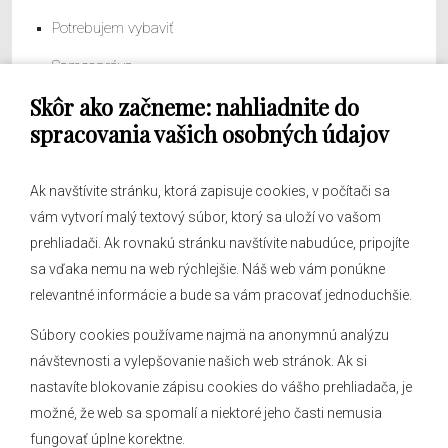
Potrebujem vybaviť
Samospráva
Skôr ako začneme: nahliadnite do
Obecný úrad
spracovania vašich osobných údajov
Ak navštívite stránku, ktorá zapisuje cookies, v počítači sa
vám vytvorí malý textový súbor, ktorý sa uloží vo vašom
O obci
prehliadači. Ak rovnakú stránku navštívite nabudúce, pripojíte
Novinky
sa vďaka nemu na web rýchlejšie. Náš web vám ponúkne
Hlásenia obecného rozhlasu
relevantné informácie a bude sa vám pracovať jednoduchšie.
Súbory cookies používame najmä na anonymnú analýzu
návštevnosti a vylepšovanie našich web stránok. Ak si
nastavíte blokovanie zápisu cookies do vášho prehliadača, je
Kontakt
možné, že web sa spomalí a niektoré jeho časti nemusia
fungovať úplne korektne.