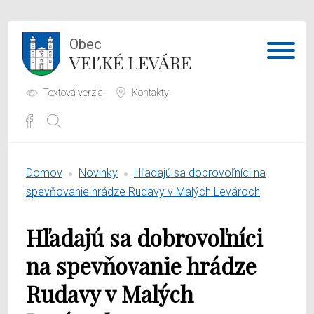
Obec
VEĽKÉ LEVÁRE
Textová verzia
Kontakty
Potrebujem vybaviť
Domov
Novinky
Hľadajú sa dobrovoľníci na
Samospráva
spevňovanie hrádze Rudavy v Malých Levároch
Obecný úrad
Hľadajú sa dobrovoľníci
O obci
na spevňovanie hrádze
Rudavy v Malých