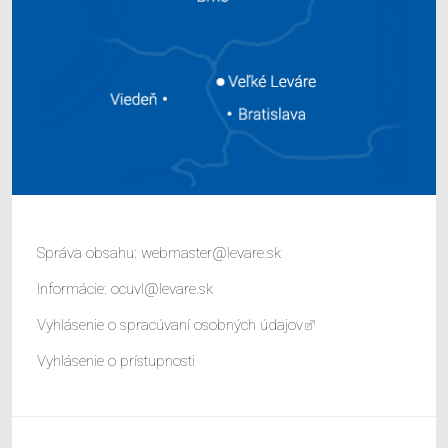
Správa obsahu:
webmaster@levare.sk
Informácie:
ocuvl@levare.sk
Vyhlásenie o spracúvaní osobných údajov
Vyhlásenie o prístupnosti