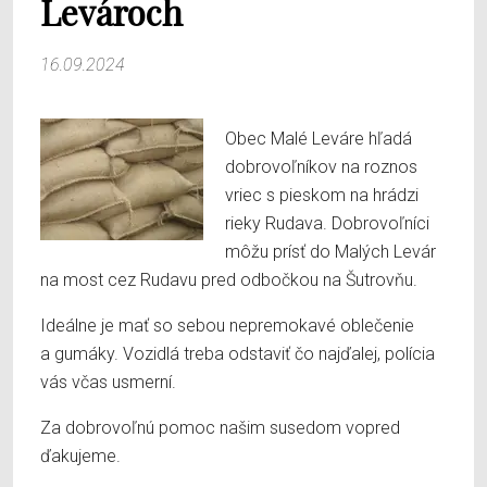
Levároch
16.09.2024
Obec Malé Leváre hľadá
dobrovoľníkov na roznos
vriec s pieskom na hrádzi
rieky Rudava. Dobrovoľníci
môžu prísť do Malých Levár
na most cez Rudavu pred odbočkou na Šutrovňu.
Ideálne je mať so sebou nepremokavé oblečenie
a gumáky. Vozidlá treba odstaviť čo najďalej, polícia
vás včas usmerní.
Za dobrovoľnú pomoc našim susedom vopred
ďakujeme.