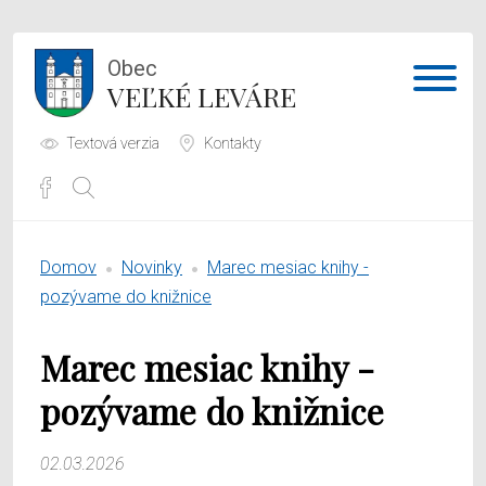
Obec
VEĽKÉ LEVÁRE
Textová verzia
Kontakty
Potrebujem vybaviť
Domov
Novinky
Marec mesiac knihy -
Samospráva
pozývame do knižnice
Obecný úrad
Marec mesiac knihy -
O obci
pozývame do knižnice
02.03.2026