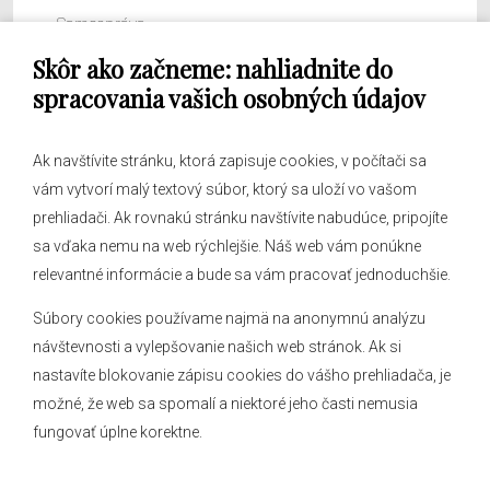
Samospráva
Skôr ako začneme: nahliadnite do
Obecný úrad
spracovania vašich osobných údajov
Ak navštívite stránku, ktorá zapisuje cookies, v počítači sa
vám vytvorí malý textový súbor, ktorý sa uloží vo vašom
O obci
prehliadači. Ak rovnakú stránku navštívite nabudúce, pripojíte
Novinky
sa vďaka nemu na web rýchlejšie. Náš web vám ponúkne
Hlásenia obecného rozhlasu
relevantné informácie a bude sa vám pracovať jednoduchšie.
Súbory cookies používame najmä na anonymnú analýzu
návštevnosti a vylepšovanie našich web stránok. Ak si
nastavíte blokovanie zápisu cookies do vášho prehliadača, je
Kontakt
možné, že web sa spomalí a niektoré jeho časti nemusia
fungovať úplne korektne.
Mapa stránok
Facebook