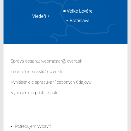
Správa obsahu:
webmaster@levare.sk
Informácie:
ocuvl@levare.sk
Vyhlásenie o spracúvaní osobných údajov
Vyhlásenie o prístupnosti
Potrebujem vybaviť