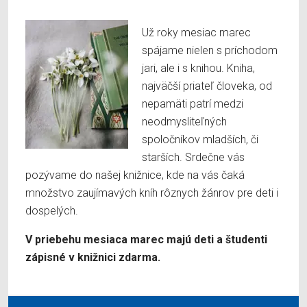
Už roky mesiac marec
spájame nielen s príchodom
jari, ale i s knihou. Kniha,
najväčší priateľ človeka, od
nepamäti patrí medzi
neodmysliteľných
spoločníkov mladších, či
starších. Srdečne vás
pozývame do našej knižnice, kde na vás čaká
množstvo zaujímavých kníh rôznych žánrov pre deti i
dospelých.
V priebehu mesiaca marec majú deti a študenti
zápisné v knižnici zdarma.