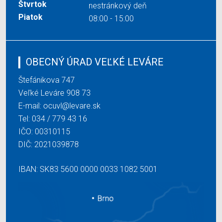
Štvrtok
nestránkový deň
Piatok
08:00 - 15:00
OBECNÝ ÚRAD VEĽKÉ LEVÁRE
Štefánikova 747
Veľké Leváre 908 73
E-mail:
ocuvl@levare.sk
Tel:
034 / 779 43 16
IČO: 00310115
DIČ: 2021039878
IBAN: SK83 5600 0000 0033 1082 5001