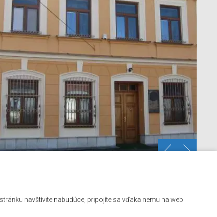
Kontakt
ú stránku navštívite nabudúce, pripojíte sa vďaka nemu na web
Mapa stránok