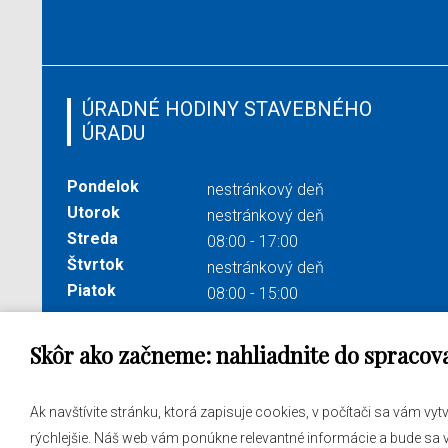
ÚRADNÉ HODINY STAVEBNÉHO
ÚRADU
Pondelok
nestránkový deň
Utorok
nestránkový deň
Streda
08:00 - 17:00
Štvrtok
nestránkový deň
Piatok
08:00 - 15:00
Skôr ako začneme: nahliadnite do spracov
Správa obsahu:
webmaster@levare.sk
Potrebu
Ak navštívite stránku, ktorá zapisuje cookies, v počítači sa vám vy
Informácie:
ocuvl@levare.sk
Samosp
rýchlejšie. Náš web vám ponúkne relevantné informácie a bude sa