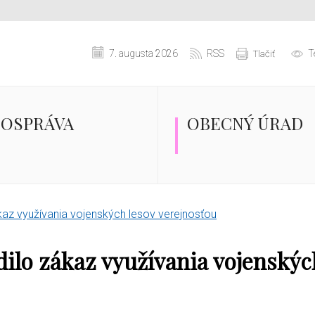
7. augusta 2026
RSS
T
Tlačiť
OSPRÁVA
OBECNÝ ÚRAD
ákaz využívania vojenských lesov verejnosťou
ilo zákaz využívania vojenskýc