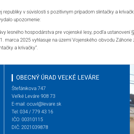
 republiky v súvislosti s pozitívnym prípadom slintačky a krívačk
vydalo upozornenie:
vy lesného hospodárstva pre vojenské lesy, podľa ustanovení §3
1. marca 2025 vyhlasuje na území Vojenského obvodu Záhorie zá
ntačky a krívačky“.
OBECNÝ ÚRAD VEĽKÉ LEVÁRE
Štefánikova 747
Veľké Leváre 908 73
E-mail:
ocuvl@levare.sk
Tel:
034 / 779 43 16
IČO: 00310115
DIČ: 2021039878