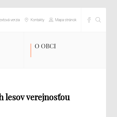
extová verzia
Kontakty
Mapa stránok
O OBCI
h lesov verejnosťou