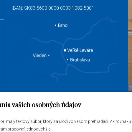
IBAN: SK83 5600 0000 0033 1082 5001
ania vašich osobných údajov
jem vybaviť
O obci
tvorí malý textový súbor, ktorý sa uloží vo vašom prehliadači. Ak rovnak
ráva
Novinky
 vám pracovať jednoduchšie.