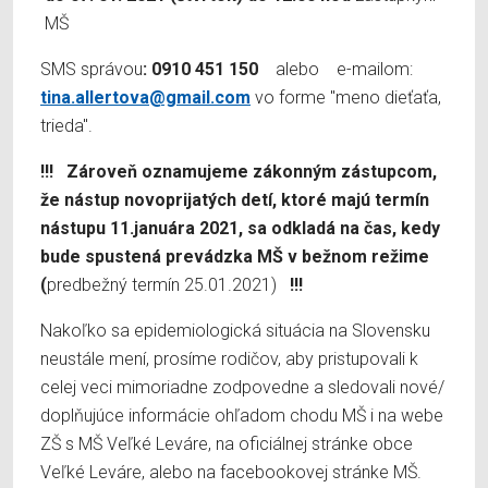
MŠ
SMS správou
: 0910 451 150
alebo
e-mailom:
tina.allertova@gmail.com
vo forme "meno dieťaťa,
trieda".
!!! Zároveň oznamujeme zákonným zástupcom,
že nástup novoprijatých detí, ktoré majú termín
nástupu 11.januára 2021, sa odkladá na čas, kedy
bude spustená prevádzka MŠ v bežnom režime
(
predbežný termín 25.01.2021)
!!!
Nakoľko sa epidemiologická situácia na Slovensku
neustále mení, prosíme rodičov, aby pristupovali k
celej veci mimoriadne zodpovedne a sledovali nové/
doplňujúce informácie ohľadom chodu MŠ i na webe
ZŠ s MŠ Veľké Leváre, na oficiálnej stránke obce
Veľké Leváre, alebo na facebookovej stránke MŠ.