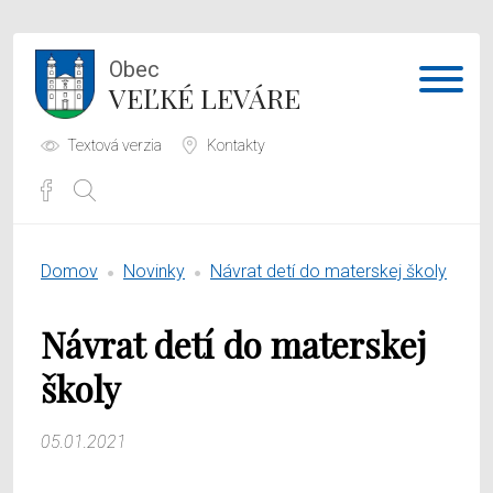
Obec
VEĽKÉ LEVÁRE
Textová verzia
Kontakty
Potrebujem vybaviť
Domov
Novinky
Návrat detí do materskej školy
Samospráva
Návrat detí do materskej
Obecný úrad
školy
O obci
05.01.2021