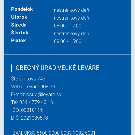
Pondelok
nestránkový deň
Utorok
nestránkový deň
Streda
08:00 - 17:00
Štvrtok
nestránkový deň
Piatok
08:00 - 15:00
OBECNÝ ÚRAD VEĽKÉ LEVÁRE
Štefánikova 747
Veľké Leváre 908 73
E-mail:
ocuvl@levare.sk
Tel:
034 / 779 43 16
IČO: 00310115
DIČ: 2021039878
IBAN: SK83 5600 0000 0033 1082 5001