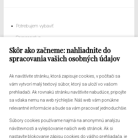
Potrebujem vybaviť
Samospráva
Skôr ako začneme: nahliadnite do
Obecný úrad
spracovania vašich osobných údajov
Ak navštívite stránku, ktorá zapisuje cookies, v počítači sa
vám vytvorí malý textový súbor, ktorý sa uloží vo vašom
O obci
prehliadači. Ak rovnakú stránku navštívite nabudúce, pripojíte
Novinky
sa vďaka nemu na web rýchlejšie. Náš web vám ponúkne
Hlásenia obecného rozhlasu
relevantné informácie a bude sa vám pracovať jednoduchšie.
Súbory cookies používame najmä na anonymnú analýzu
návštevnosti a vylepšovanie našich web stránok. Ak si
nastavíte blokovanie zápisu cookies do vášho prehliadača, je