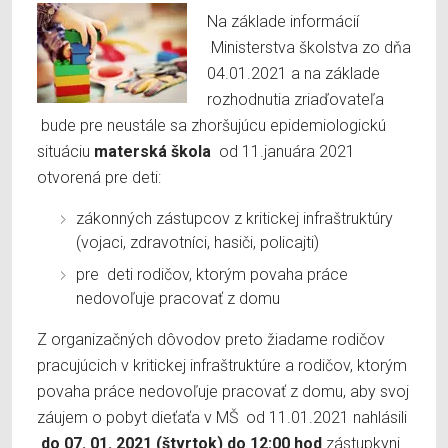
Na základe informácií
Ministerstva školstva zo dňa
04.01.2021 a na základe
rozhodnutia zriaďovateľa
bude pre neustále sa zhoršujúcu epidemiologickú
situáciu
materská škola
od 11.januára 2021
otvorená pre deti:
zákonných zástupcov z kritickej infraštruktúry
(vojaci, zdravotníci, hasiči, policajti)
pre deti rodičov, ktorým povaha práce
nedovoľuje pracovať z domu
Z organizačných dôvodov preto žiadame rodičov
pracujúcich v kritickej infraštruktúre a rodičov, ktorým
povaha práce nedovoľuje pracovať z domu, aby svoj
záujem o pobyt dieťaťa v MŠ od 11.01.2021 nahlásili
do 07. 01. 2021 (štvrtok) do 12:00 hod
zástupkyni