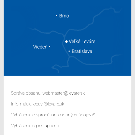
Správa obsahu:
webmaster@levare.sk
Informácie:
ocuvl@levare.sk
Vyhlásenie o spracúvaní osobných údajov
Vyhlásenie o prístupnosti