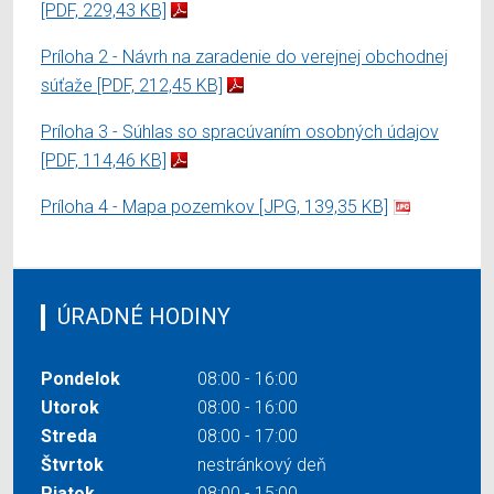
[PDF, 229,43 KB]
Príloha 2 - Návrh na zaradenie do verejnej obchodnej
súťaže
[PDF, 212,45 KB]
Príloha 3 - Súhlas so spracúvaním osobných údajov
[PDF, 114,46 KB]
Príloha 4 - Mapa pozemkov
[JPG, 139,35 KB]
ÚRADNÉ HODINY
Pondelok
08:00 - 16:00
Utorok
08:00 - 16:00
Streda
08:00 - 17:00
Štvrtok
nestránkový deň
Piatok
08:00 - 15:00