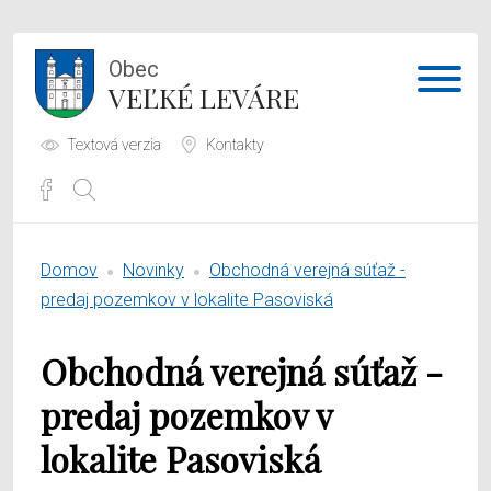
Obec
VEĽKÉ LEVÁRE
Textová verzia
Kontakty
Potrebujem vybaviť
Domov
Novinky
Obchodná verejná súťaž -
Samospráva
predaj pozemkov v lokalite Pasoviská
Obecný úrad
Obchodná verejná súťaž -
O obci
predaj pozemkov v
lokalite Pasoviská