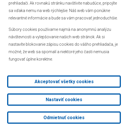
prehliadači. Ak rovnakú stránku navštívite nabudúce, pripojíte
Novinky
sa vďaka nemu na web rýchlejšie. Náš web vám ponúkne
Hlásenia obecného rozhlasu
relevantné informácie a bude sa vám pracovať jednoduchšie.
Súbory cookies používame najmä na anonymnú analýzu
návštevnosti a vylepšovanie našich web stránok. Ak si
nastavíte blokovanie zápisu cookies do vášho prehliadača, je
Kontakt
možné, že web sa spomalí a niektoré jeho časti nemusia
fungovať úplne korektne.
Mapa stránok
Facebook
Akceptovať všetky cookies
2026 © Obec Veľké Leváre
|
Tvorba web stránok
a
redakčný
Nastaviť cookies
systém
od
AlejTech, spol. s r.o.
Odmietnuť cookies