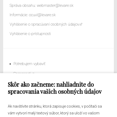
Správa obsahu:
webmaster@levare.sk
Informácie:
ocuvl@levare.sk
Vyhlásenie o spracúvaní osobných údajov
Vyhlásenie o prístupnosti
Potrebujem vybaviť
Samospráva
Skôr ako začneme: nahliadnite do
Obecný úrad
spracovania vašich osobných údajov
Ak navštívite stránku, ktorá zapisuje cookies, v počítači sa
vám vytvorí malý textový súbor, ktorý sa uloží vo vašom
O obci