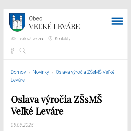
Obec
VEĽKÉ LEVÁRE
Textová verzia
Kontakty
Potrebujem vybaviť
Domov
Novinky
Oslava výročia ZŠsMŠ Veľké
Samospráva
Leváre
Obecný úrad
Oslava výročia ZŠsMŠ
O obci
Veľké Leváre
05.06.2025