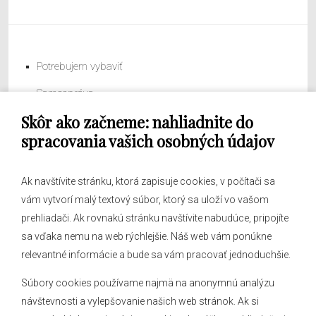
Potrebujem vybaviť
Samospráva
Skôr ako začneme: nahliadnite do
Obecný úrad
spracovania vašich osobných údajov
Ak navštívite stránku, ktorá zapisuje cookies, v počítači sa
vám vytvorí malý textový súbor, ktorý sa uloží vo vašom
O obci
prehliadači. Ak rovnakú stránku navštívite nabudúce, pripojíte
Novinky
sa vďaka nemu na web rýchlejšie. Náš web vám ponúkne
Hlásenia obecného rozhlasu
relevantné informácie a bude sa vám pracovať jednoduchšie.
Súbory cookies používame najmä na anonymnú analýzu
návštevnosti a vylepšovanie našich web stránok. Ak si