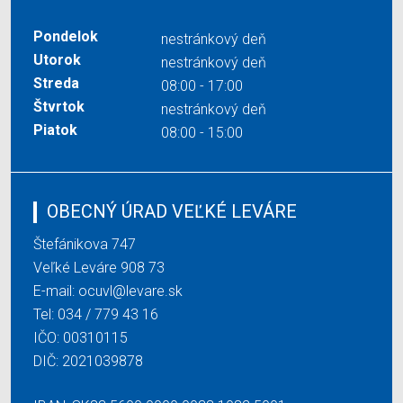
Pondelok
nestránkový deň
Utorok
nestránkový deň
Streda
08:00 - 17:00
Štvrtok
nestránkový deň
Piatok
08:00 - 15:00
OBECNÝ ÚRAD VEĽKÉ LEVÁRE
Štefánikova 747
Veľké Leváre 908 73
E-mail:
ocuvl@levare.sk
Tel:
034 / 779 43 16
IČO: 00310115
DIČ: 2021039878