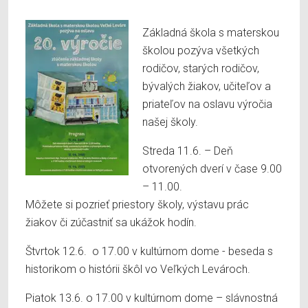
Základná škola s materskou
školou pozýva všetkých
rodičov, starých rodičov,
bývalých žiakov, učiteľov a
priateľov na oslavu výročia
našej školy.
Streda 11.6. – Deň
otvorených dverí v čase 9.00
– 11.00.
Môžete si pozrieť priestory školy, výstavu prác
žiakov či zúčastniť sa ukážok hodín.
Štvrtok 12.6. o 17.00 v kultúrnom dome - beseda s
historikom o histórii škôl vo Veľkých Levároch.
Piatok 13.6. o 17.00 v kultúrnom dome – slávnostná