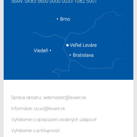
IBAN: SK83 5600 0000 0033 1082 5001
Správa obsahu:
webmaster@levare.sk
Informácie:
ocuvl@levare.sk
Vyhlásenie o spracúvaní osobných údajov
Vyhlásenie o prístupnosti