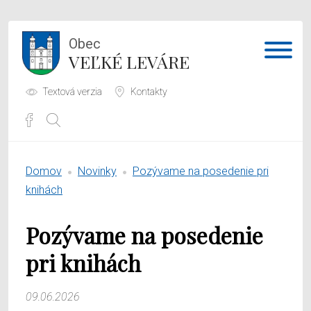
Obec
VEĽKÉ LEVÁRE
Textová verzia
Kontakty
Potrebujem vybaviť
Domov
Novinky
Pozývame na posedenie pri
Samospráva
knihách
Obecný úrad
Pozývame na posedenie
O obci
pri knihách
09.06.2026