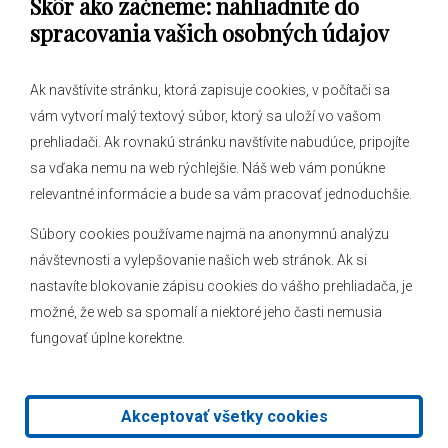
Skôr ako začneme: nahliadnite do
Obecný úrad
spracovania vašich osobných údajov
Ak navštívite stránku, ktorá zapisuje cookies, v počítači sa
vám vytvorí malý textový súbor, ktorý sa uloží vo vašom
O obci
prehliadači. Ak rovnakú stránku navštívite nabudúce, pripojíte
Novinky
sa vďaka nemu na web rýchlejšie. Náš web vám ponúkne
Hlásenia obecného rozhlasu
relevantné informácie a bude sa vám pracovať jednoduchšie.
Súbory cookies používame najmä na anonymnú analýzu
návštevnosti a vylepšovanie našich web stránok. Ak si
nastavíte blokovanie zápisu cookies do vášho prehliadača, je
Kontakt
možné, že web sa spomalí a niektoré jeho časti nemusia
fungovať úplne korektne.
Mapa stránok
Facebook
Akceptovať všetky cookies