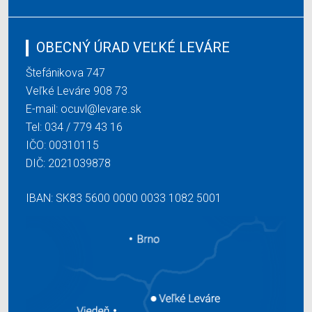
OBECNÝ ÚRAD VEĽKÉ LEVÁRE
Štefánikova 747
Veľké Leváre 908 73
E-mail:
ocuvl@levare.sk
Tel:
034 / 779 43 16
IČO: 00310115
DIČ: 2021039878
IBAN: SK83 5600 0000 0033 1082 5001