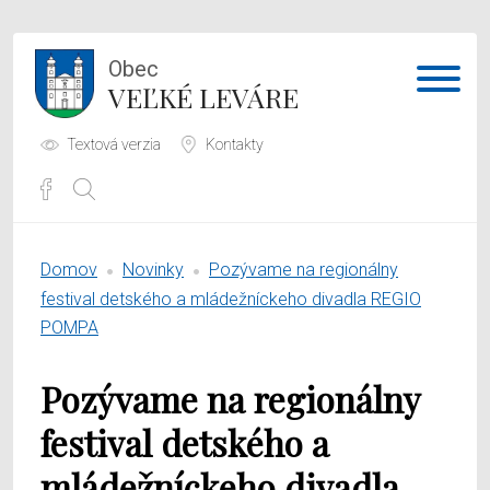
Obec
VEĽKÉ LEVÁRE
Textová verzia
Kontakty
Potrebujem vybaviť
Domov
Novinky
Pozývame na regionálny
Samospráva
festival detského a mládežníckeho divadla REGIO
POMPA
Obecný úrad
Pozývame na regionálny
O obci
festival detského a
mládežníckeho divadla