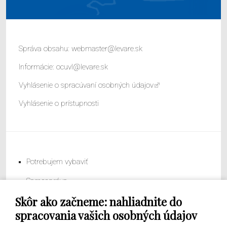
Správa obsahu:
webmaster@levare.sk
Informácie:
ocuvl@levare.sk
Vyhlásenie o spracúvaní osobných údajov
Vyhlásenie o prístupnosti
Potrebujem vybaviť
Samospráva
Skôr ako začneme: nahliadnite do
Obecný úrad
spracovania vašich osobných údajov