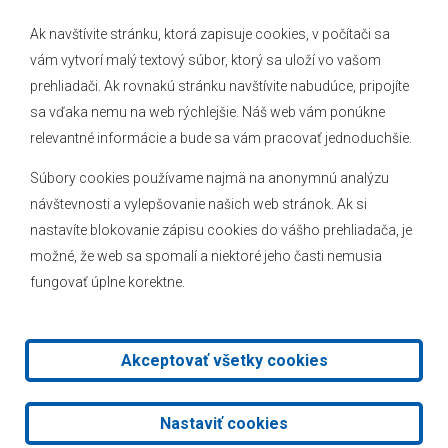
Ak navštívite stránku, ktorá zapisuje cookies, v počítači sa
vám vytvorí malý textový súbor, ktorý sa uloží vo vašom
O obci
prehliadači. Ak rovnakú stránku navštívite nabudúce, pripojíte
Novinky
sa vďaka nemu na web rýchlejšie. Náš web vám ponúkne
Hlásenia obecného rozhlasu
relevantné informácie a bude sa vám pracovať jednoduchšie.
Súbory cookies používame najmä na anonymnú analýzu
návštevnosti a vylepšovanie našich web stránok. Ak si
nastavíte blokovanie zápisu cookies do vášho prehliadača, je
Kontakt
možné, že web sa spomalí a niektoré jeho časti nemusia
fungovať úplne korektne.
Mapa stránok
Facebook
Akceptovať všetky cookies
2026 © Obec Veľké Leváre
|
Tvorba web stránok
a
redakčný
Nastaviť cookies
systém
od
AlejTech, spol. s r.o.