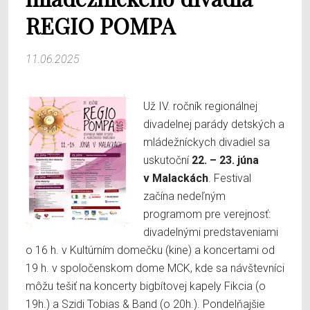
REGIO POMPA
11.06.2025
Už IV. ročník regionálnej
divadelnej parády detských a
mládežníckych divadiel sa
uskutoční
22. – 23. júna
v Malackách
. Festival
začína nedeľným
programom pre verejnosť:
divadelnými predstaveniami
o 16 h. v Kultúrním domečku (kine) a koncertami od
19 h. v spoločenskom dome MCK, kde sa návštevníci
môžu tešiť na koncerty bigbítovej kapely Fikcia (o
19h.) a Szidi Tobias & Band (o 20h.). Pondelňajšie