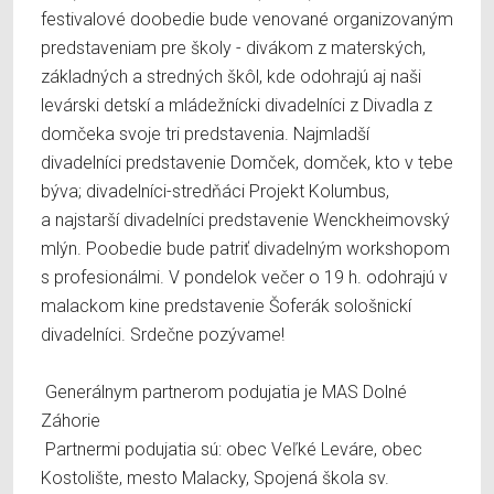
festivalové doobedie bude venované organizovaným
predstaveniam pre školy - divákom z materských,
základných a stredných škôl, kde odohrajú aj naši
levárski detskí a mládežnícki divadelníci z Divadla z
domčeka svoje tri predstavenia. Najmladší
divadelníci predstavenie Domček, domček, kto v tebe
býva; divadelníci-stredňáci Projekt Kolumbus,
a najstarší divadelníci predstavenie Wenckheimovský
mlýn. Poobedie bude patriť divadelným workshopom
s profesionálmi. V pondelok večer o 19 h. odohrajú v
malackom kine predstavenie Šoferák sološnickí
divadelníci. Srdečne pozývame!
Generálnym partnerom podujatia je MAS Dolné
Záhorie
Partnermi podujatia sú: obec Veľké Leváre, obec
Kostolište, mesto Malacky, Spojená škola sv.