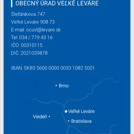
OBECNÝ ÚRAD VEĽKÉ LEVÁRE
Štefánikova 747
Veľké Leváre 908 73
E-mail:
ocuvl@levare.sk
Tel:
034 / 779 43 16
IČO: 00310115
DIČ: 2021039878
IBAN: SK83 5600 0000 0033 1082 5001