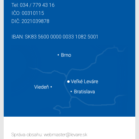
Tel:
034 / 779 43 16
IČO: 00310115
DIČ: 2021039878
IBAN: SK83 5600 0000 0033 1082 5001
Správa obsahu:
webmaster@levare.sk