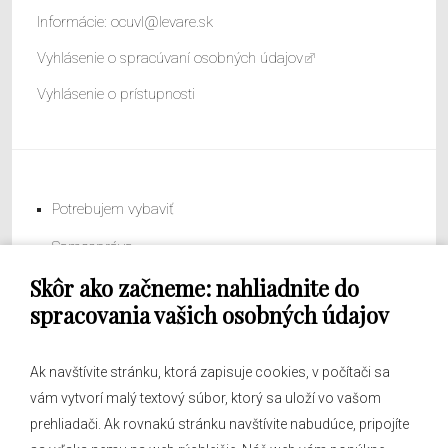
Informácie:
ocuvl@levare.sk
Vyhlásenie o spracúvaní osobných údajov
Vyhlásenie o prístupnosti
Potrebujem vybaviť
Samospráva
Skôr ako začneme: nahliadnite do
Obecný úrad
spracovania vašich osobných údajov
Ak navštívite stránku, ktorá zapisuje cookies, v počítači sa
vám vytvorí malý textový súbor, ktorý sa uloží vo vašom
O obci
prehliadači. Ak rovnakú stránku navštívite nabudúce, pripojíte
Novinky