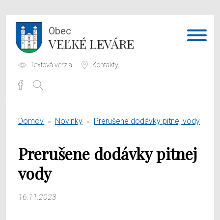
Obec
VEĽKÉ LEVÁRE
Textová verzia
Kontakty
Potrebujem vybaviť
Domov
Novinky
Prerušene dodávky pitnej vody
Samospráva
Prerušene dodávky pitnej
Obecný úrad
vody
O obci
16.11.2023