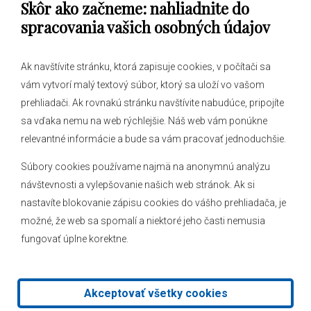
Skôr ako začneme: nahliadnite do
Obecný úrad
spracovania vašich osobných údajov
Ak navštívite stránku, ktorá zapisuje cookies, v počítači sa
vám vytvorí malý textový súbor, ktorý sa uloží vo vašom
O obci
prehliadači. Ak rovnakú stránku navštívite nabudúce, pripojíte
Novinky
sa vďaka nemu na web rýchlejšie. Náš web vám ponúkne
relevantné informácie a bude sa vám pracovať jednoduchšie.
Hlásenia obecného rozhlasu
Súbory cookies používame najmä na anonymnú analýzu
návštevnosti a vylepšovanie našich web stránok. Ak si
nastavíte blokovanie zápisu cookies do vášho prehliadača, je
Kontakt
možné, že web sa spomalí a niektoré jeho časti nemusia
fungovať úplne korektne.
Mapa stránok
Facebook
Akceptovať všetky cookies