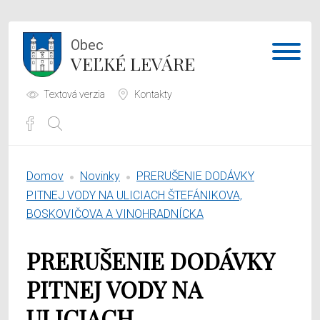
Obec
VEĽKÉ LEVÁRE
Textová verzia
Kontakty
Potrebujem vybaviť
Domov
Novinky
PRERUŠENIE DODÁVKY
Samospráva
PITNEJ VODY NA ULICIACH ŠTEFÁNIKOVA,
BOSKOVIČOVA A VINOHRADNÍCKA
Obecný úrad
PRERUŠENIE DODÁVKY
O obci
PITNEJ VODY NA
ULICIACH