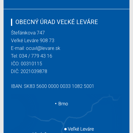
OBECNÝ ÚRAD VEĽKÉ LEVÁRE
Štefánikova 747
Veľké Leváre 908 73
E-mail:
ocuvl@levare.sk
Tel:
034 / 779 43 16
IČO: 00310115
DIČ: 2021039878
IBAN: SK83 5600 0000 0033 1082 5001