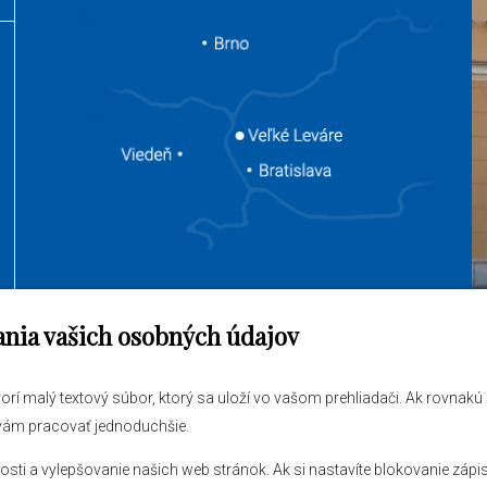
ania vašich osobných údajov
jem vybaviť
O obci
tvorí malý textový súbor, ktorý sa uloží vo vašom prehliadači. Ak rovnak
ráva
Novinky
 vám pracovať jednoduchšie.
 úrad
Hlásenia obecného rozhlasu
 a vylepšovanie našich web stránok. Ak si nastavíte blokovanie zápis