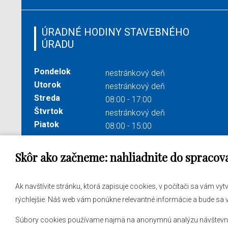
ÚRADNÉ HODINY STAVEBNÉHO
ÚRADU
Pondelok
nestránkový deň
Utorok
nestránkový deň
Streda
08:00 - 17:00
Štvrtok
nestránkový deň
Piatok
08:00 - 15:00
Skôr ako začneme: nahliadnite do spracov
Správa obsahu:
webmaster@levare.sk
Potrebu
Ak navštívite stránku, ktorá zapisuje cookies, v počítači sa vám vy
Informácie:
ocuvl@levare.sk
Samosp
rýchlejšie. Náš web vám ponúkne relevantné informácie a bude sa
Vyhlásenie o spracúvaní osobných údajov
Obecný
Súbory cookies používame najmä na anonymnú analýzu návštevnosti