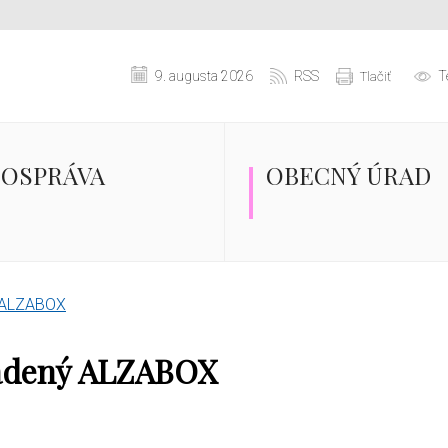
9. augusta 2026
RSS
T
Tlačiť
OSPRÁVA
OBECNÝ ÚRAD
ý ALZABOX
iadený ALZABOX