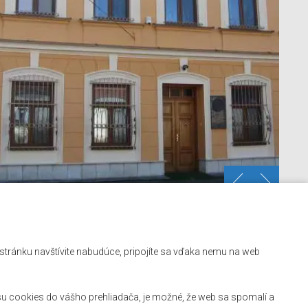
Kontakt
ú stránku navštívite nabudúce, pripojíte sa vďaka nemu na web
Mapa stránok
Facebook
u cookies do vášho prehliadača, je možné, že web sa spomalí a