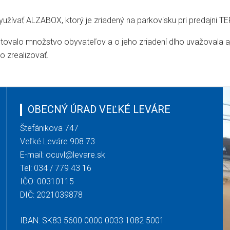
žívať ALZABOX, ktorý je zriadený na parkovisku pri predajni TER
ovalo množstvo obyvateľov a o jeho zriadení dlho uvažovala 
o zrealizovať.
OBECNÝ ÚRAD VEĽKÉ LEVÁRE
Štefánikova 747
Veľké Leváre 908 73
E-mail:
ocuvl@levare.sk
Tel:
034 / 779 43 16
IČO: 00310115
DIČ: 2021039878
IBAN: SK83 5600 0000 0033 1082 5001