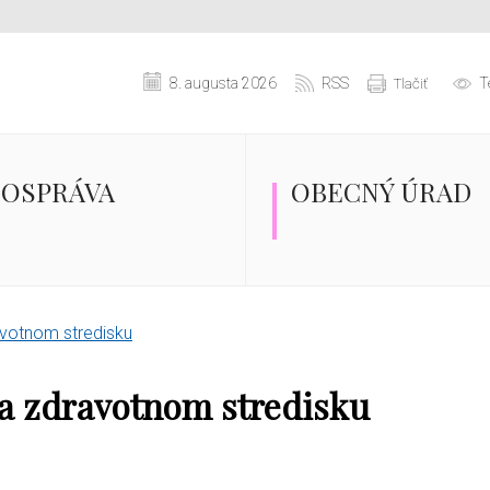
8. augusta 2026
RSS
T
Tlačiť
OSPRÁVA
OBECNÝ ÚRAD
votnom stredisku
a zdravotnom stredisku