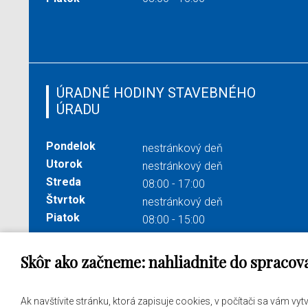
ÚRADNÉ HODINY STAVEBNÉHO
ÚRADU
Pondelok
nestránkový deň
Utorok
nestránkový deň
Streda
08:00 - 17:00
Štvrtok
nestránkový deň
Piatok
08:00 - 15:00
Skôr ako začneme: nahliadnite do spracov
Správa obsahu:
webmaster@levare.sk
Potrebu
Ak navštívite stránku, ktorá zapisuje cookies, v počítači sa vám vy