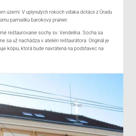
om území. V uplynulých rokoch vďaka dotácii z Úradu
túrnu pamiatku barokový pranier.
orné reštaurovanie sochy sv. Vendelína. Socha sa
sa už nachádza v ateliéri reštaurátora. Originál je
luje kópiu, ktorá bude navrátená na podstavec na