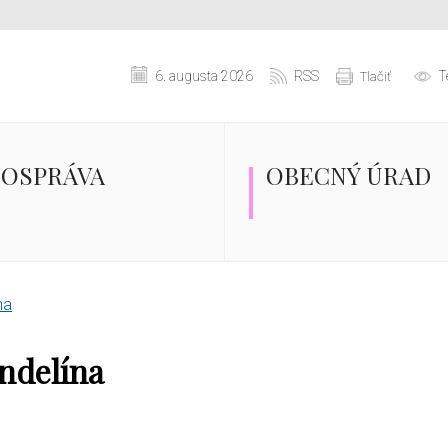
6. augusta 2026
RSS
T
Tlačiť
OSPRÁVA
OBECNÝ ÚRAD
na
ndelína