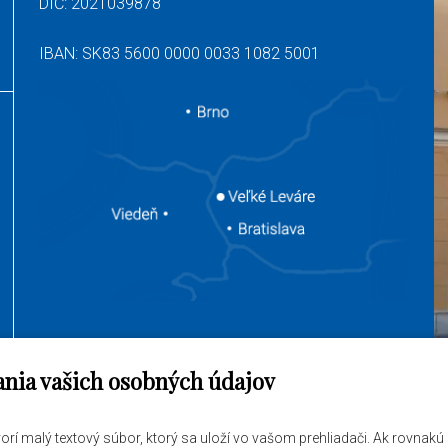
DIČ: 2021039878
IBAN: SK83 5600 0000 0033 1082 5001
ania vašich osobných údajov
jem vybaviť
O obci
tvorí malý textový súbor, ktorý sa uloží vo vašom prehliadači. Ak rovnak