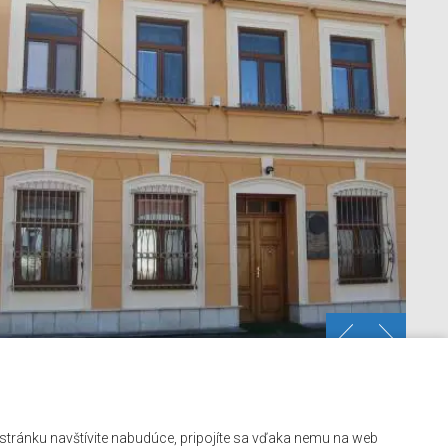
Kontakt
ú stránku navštívite nabudúce, pripojíte sa vďaka nemu na web