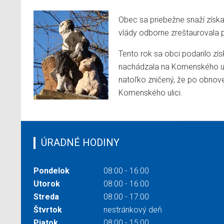
Obec sa priebežne snaží získ
vlády odborne zreštaurovala p
Tento rok sa obci podarilo zí
nachádzala na Komenského ulic
natoľko zničený, že po obnove
Komenského ulici.
ÚRADNÉ HODINY
Pondelok
08:00 - 16:00
Utorok
08:00 - 16:00
Streda
08:00 - 17:00
Štvrtok
nestránkový deň
Piatok
08:00 - 15:00