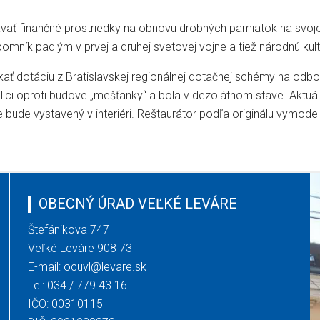
avať finančné prostriedky na obnovu drobných pamiatok na svoj
omník padlým v prvej a druhej svetovej vojne a tiež národnú kul
skať dotáciu z Bratislavskej regionálnej dotačnej schémy na odb
i oproti budove „mešťanky“ a bola v dezolátnom stave. Aktuálne 
 bude vystavený v interiéri. Reštaurátor podľa originálu vymode
OBECNÝ ÚRAD VEĽKÉ LEVÁRE
Štefánikova 747
Veľké Leváre 908 73
E-mail:
ocuvl@levare.sk
Tel:
034 / 779 43 16
IČO: 00310115