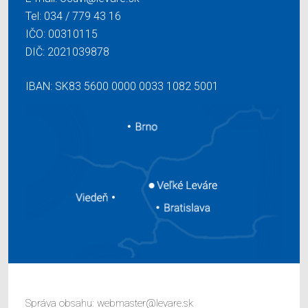
Tel:
034 / 779 43 16
IČO: 00310115
DIČ: 2021039878
IBAN: SK83 5600 0000 0033 1082 5001
Správa obsahu:
webmaster@levare.sk