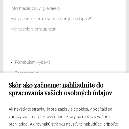
Informácie:
ocuvl@levare.sk
Vyhlásenie o spracúvaní osobných údajov
Vyhlásenie o prístupnosti
Potrebujem vybaviť
Samospráva
Skôr ako začneme: nahliadnite do
Obecný úrad
spracovania vašich osobných údajov
Ak navštívite stránku, ktorá zapisuje cookies, v počítači sa
vám vytvorí malý textový súbor, ktorý sa uloží vo vašom
O obci
prehliadači. Ak rovnakú stránku navštívite nabudúce, pripojíte
Novinky