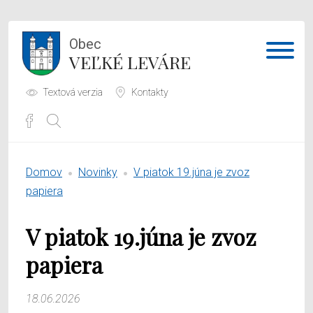
Obec
VEĽKÉ LEVÁRE
Textová verzia
Kontakty
Potrebujem vybaviť
Domov
Novinky
V piatok 19.júna je zvoz
Samospráva
papiera
Obecný úrad
V piatok 19.júna je zvoz
O obci
papiera
18.06.2026