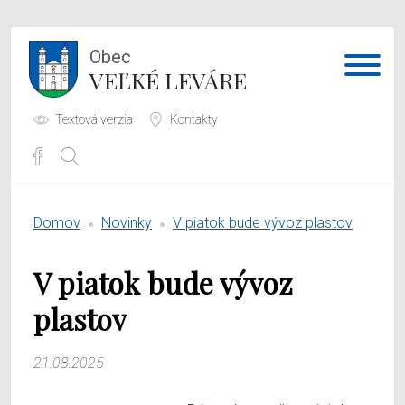
Obec
VEĽKÉ LEVÁRE
Textová verzia
Kontakty
Potrebujem vybaviť
Domov
Novinky
V piatok bude vývoz plastov
Samospráva
V piatok bude vývoz
Obecný úrad
plastov
O obci
21.08.2025