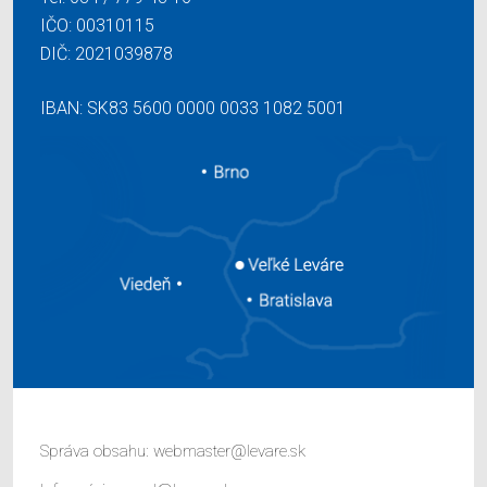
IČO: 00310115
DIČ: 2021039878
IBAN: SK83 5600 0000 0033 1082 5001
Správa obsahu:
webmaster@levare.sk