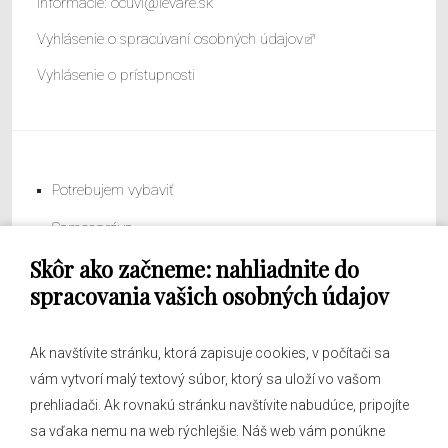
Informácie:
ocuvl@levare.sk
Vyhlásenie o spracúvaní osobných údajov
Vyhlásenie o prístupnosti
Potrebujem vybaviť
Samospráva
Skôr ako začneme: nahliadnite do
Obecný úrad
spracovania vašich osobných údajov
Ak navštívite stránku, ktorá zapisuje cookies, v počítači sa
vám vytvorí malý textový súbor, ktorý sa uloží vo vašom
O obci
prehliadači. Ak rovnakú stránku navštívite nabudúce, pripojíte
Novinky
sa vďaka nemu na web rýchlejšie. Náš web vám ponúkne