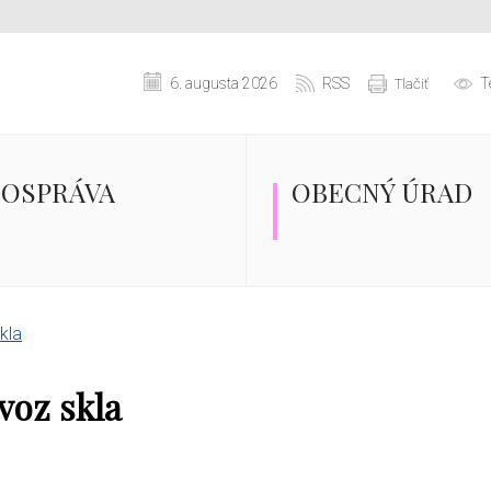
6. augusta 2026
RSS
T
Tlačiť
OSPRÁVA
OBECNÝ ÚRAD
kla
voz skla