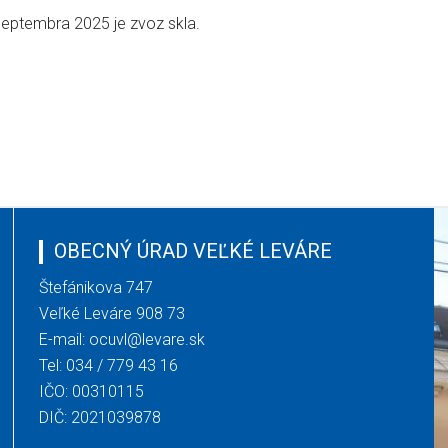
septembra 2025 je zvoz skla.
OBECNÝ ÚRAD VEĽKÉ LEVÁRE
Štefánikova 747
Veľké Leváre 908 73
E-mail:
ocuvl@levare.sk
Tel:
034 / 779 43 16
IČO: 00310115
DIČ: 2021039878