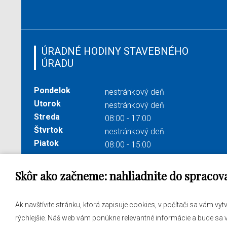
ÚRADNÉ HODINY STAVEBNÉHO
ÚRADU
Pondelok
nestránkový deň
Utorok
nestránkový deň
Streda
08:00 - 17:00
Štvrtok
nestránkový deň
Piatok
08:00 - 15:00
Skôr ako začneme: nahliadnite do spracov
Správa obsahu:
webmaster@levare.sk
Potrebu
Ak navštívite stránku, ktorá zapisuje cookies, v počítači sa vám vy
Informácie:
ocuvl@levare.sk
Samosp
rýchlejšie. Náš web vám ponúkne relevantné informácie a bude sa