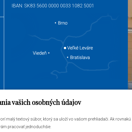
IBAN: SK83 5600 0000 0033 1082 5001
ania vašich osobných údajov
jem vybaviť
O obci
tvorí malý textový súbor, ktorý sa uloží vo vašom prehliadači. Ak rovnak
ráva
Novinky
 vám pracovať jednoduchšie.