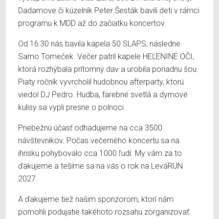
Dadamove či kúzelník Peter Šesták bavili deti v rámci
programu k MDD až do začiatku koncertov.
Od 16:30 nás bavila kapela 50 SLAPS, následne
Samo Tomeček. Večer patril kapele HEĽENINE OČI,
ktorá rozhýbala prítomný dav a urobila poriadnu šou.
Piaty ročník vyvrcholil hudobnou afterparty, ktorú
viedol DJ Pedro. Hudba, farebné svetlá a dymové
kulisy sa vypli presne o polnoci.
Priebežnú účasť odhadujeme na cca 3500
návštevníkov. Počas večerného koncertu sa na
ihrisku pohybovalo cca 1000 ľudí. My vám za to
ďakujeme a tešíme sa na vás o rok na LeváRUN
2027.
A ďakujeme tiež našim sponzorom, ktorí nám
pomohli podujatie takéhoto rozsahu zorganizovať: