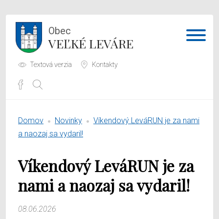
Obec
VEĽKÉ LEVÁRE
Textová verzia
Kontakty
Potrebujem vybaviť
Domov
Novinky
Víkendový LeváRUN je za nami
Samospráva
a naozaj sa vydaril!
Obecný úrad
Víkendový LeváRUN je za
O obci
nami a naozaj sa vydaril!
08.06.2026