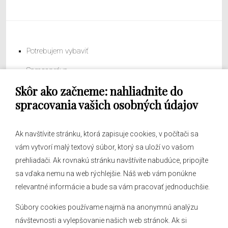
Potrebujem vybaviť
Samospráva
Skôr ako začneme: nahliadnite do
Obecný úrad
spracovania vašich osobných údajov
Ak navštívite stránku, ktorá zapisuje cookies, v počítači sa
vám vytvorí malý textový súbor, ktorý sa uloží vo vašom
O obci
prehliadači. Ak rovnakú stránku navštívite nabudúce, pripojíte
Novinky
sa vďaka nemu na web rýchlejšie. Náš web vám ponúkne
Hlásenia obecného rozhlasu
relevantné informácie a bude sa vám pracovať jednoduchšie.
Súbory cookies používame najmä na anonymnú analýzu
návštevnosti a vylepšovanie našich web stránok. Ak si