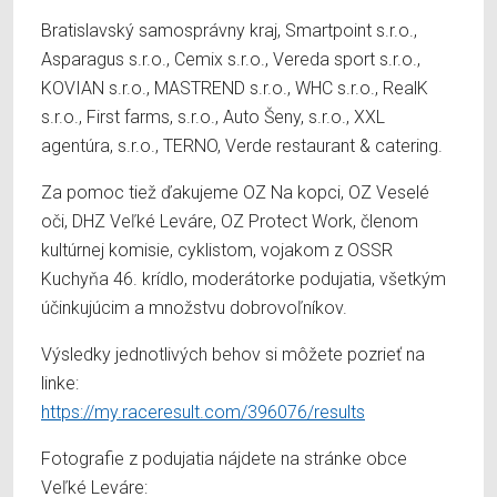
Bratislavský samosprávny kraj, Smartpoint s.r.o.,
Asparagus s.r.o., Cemix s.r.o., Vereda sport s.r.o.,
KOVIAN s.r.o., MASTREND s.r.o., WHC s.r.o., RealK
s.r.o., First farms, s.r.o., Auto Šeny, s.r.o., XXL
agentúra, s.r.o., TERNO, Verde restaurant & catering.
Za pomoc tiež ďakujeme OZ Na kopci, OZ Veselé
oči, DHZ Veľké Leváre, OZ Protect Work, členom
kultúrnej komisie, cyklistom, vojakom z OSSR
Kuchyňa 46. krídlo, moderátorke podujatia, všetkým
účinkujúcim a množstvu dobrovoľníkov.
Výsledky jednotlivých behov si môžete pozrieť na
linke:
https://my.raceresult.com/396076/results
Fotografie z podujatia nájdete na stránke obce
Veľké Leváre: