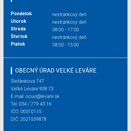
Pondelok
nestránkový deň
Utorok
nestránkový deň
Streda
08:00 - 17:00
Štvrtok
nestránkový deň
Piatok
08:00 - 15:00
OBECNÝ ÚRAD VEĽKÉ LEVÁRE
Štefánikova 747
Veľké Leváre 908 73
E-mail:
ocuvl@levare.sk
Tel:
034 / 779 43 16
IČO: 00310115
DIČ: 2021039878