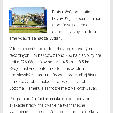
Piaty ročník podujatia
LeváRUN je úspešne za nami
a podľa vašich reakcií
a spätnej väzby, za ktorú
sme vďační, sa naozaj vydaril.
V tomto ročníku bolo do behov registrovaných
rekordných 529 bežcov, z toho 253 na disciplíny pre
deti a 276 účastníkov na trate 4,5 km a 8,5 km.
Svojou aktívnou prítomnosťou nás poctil aj
bratislavský župan Juraj Droba a pretekali aj štyria
starostovia obcí malackého okresu – z Lábu,
Lozorna, Perneku a samozrejme z Veľkých Levár.
Program udržal ľudí na ihrisku do polnoci. Zorbing,
skákacie hrady, maľovanie na tvár, tanečné
vystúpenie Latino Club Zara, deti z materskej školy,