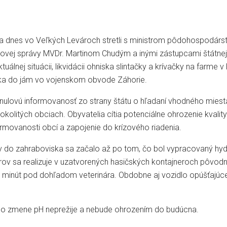
a dnes vo Veľkých Levároch stretli s ministrom pôdohospodár
inovej správy MVDr. Martinom Chudým a inými zástupcami štátnej 
álnej situácii, likvidácii ohniska slintačky a krívačky na farm
ka do jám vo vojenskom obvode Záhorie.
 nulovú informovanosť zo strany štátu o hľadaní vhodného mies
olitých obciach. Obyvatelia cítia potenciálne ohrozenie kvality 
rmovanosti obcí a zapojenie do krízového riadenia.
ov do zahraboviska sa začalo až po tom, čo bol vypracovaný h
rov sa realizuje v uzatvorených hasičských kontajneroch pôvod
0 minút pod dohľadom veterinára. Obdobne aj vozidlo opúšťajúc
 po zmene pH neprežije a nebude ohrozením do budúcna.