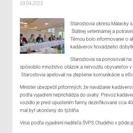
03.04.2025
Starostovia okresu Malacky s
Štátnej veterinárnej a potrav
Témou bolo informovanie o aktu
kadáverov hovädzieho dobyt
Starostovia sa ponosovali na
spôsobilo množstvo otázok a nervozitu obyvateľov v ok
Starostovia apelovali na zlepšenie komunikácie a info
Minister ubezpečil prítomných, že navážanie kadáver
podľa vyjadrení neprichádza do úvahy. Prevoz kadáve
vozidlo je pred opustením farmy dezinfikované cca 4
mal byť ukončený do týždňa.
Vírus podľa vyjadrení riaditeľa ŠVPS Chudého v pôde