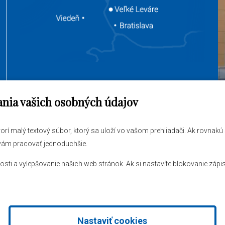
ania vašich osobných údajov
jem vybaviť
O obci
tvorí malý textový súbor, ktorý sa uloží vo vašom prehliadači. Ak rovnak
ráva
Novinky
 vám pracovať jednoduchšie.
 úrad
Hlásenia obecného rozhlasu
 a vylepšovanie našich web stránok. Ak si nastavíte blokovanie zápis
Nastaviť cookies
stém
od
AlejTech, spol. s r.o.