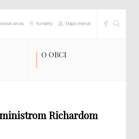
extová verzia
Kontakty
Mapa stránok
O OBCI
 s ministrom Richardom