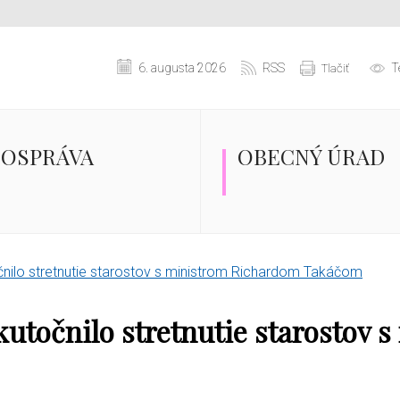
6. augusta 2026
RSS
T
Tlačiť
OSPRÁVA
OBECNÝ ÚRAD
nilo stretnutie starostov s ministrom Richardom Takáčom
kutočnilo stretnutie starostov