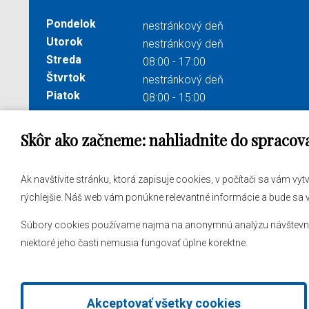
Pondelok
nestránkový deň
Utorok
nestránkový deň
Streda
08:00 - 17:00
Štvrtok
nestránkový deň
Piatok
08:00 - 15:00
Skôr ako začneme: nahliadnite do spracov
Správa obsahu:
webmaster@levare.sk
Potrebu
Ak navštívite stránku, ktorá zapisuje cookies, v počítači sa vám vy
Informácie:
ocuvl@levare.sk
Samosp
rýchlejšie. Náš web vám ponúkne relevantné informácie a bude sa
Vyhlásenie o spracúvaní osobných údajov
Obecný
Súbory cookies používame najmä na anonymnú analýzu návštevnosti
Vyhlásenie o prístupnosti
niektoré jeho časti nemusia fungovať úplne korektne.
Akceptovať všetky cookies
2026 © Obec Veľké Leváre
|
Tvorba web stránok
a
redakčný sy