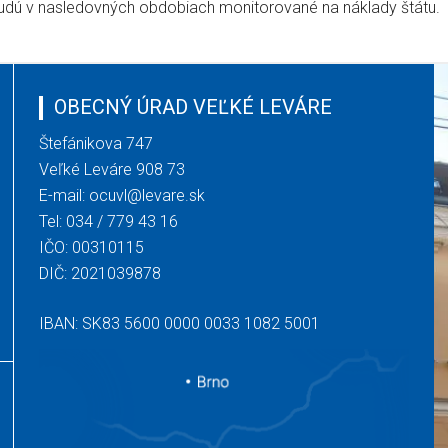
budú v nasledovných obdobiach monitorované na náklady štátu.
OBECNÝ ÚRAD VEĽKÉ LEVÁRE
Štefánikova 747
Veľké Leváre 908 73
E-mail:
ocuvl@levare.sk
Tel:
034 / 779 43 16
IČO: 00310115
DIČ: 2021039878
IBAN: SK83 5600 0000 0033 1082 5001