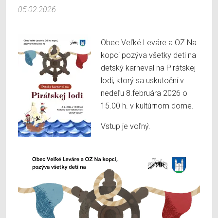
05.02.2026
Obec Veľké Leváre a OZ Na
kopci pozýva všetky deti na
detský karneval na Pirátskej
lodi, ktorý sa uskutoční v
nedeľu 8.februára 2026 o
15.00 h. v kultúrnom dome.
Vstup je voľný.