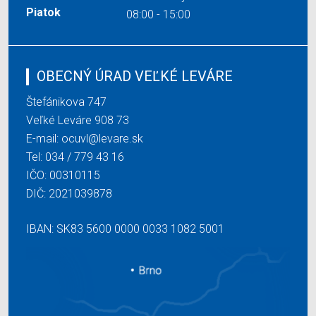
Piatok
08:00 - 15:00
OBECNÝ ÚRAD VEĽKÉ LEVÁRE
Štefánikova 747
Veľké Leváre 908 73
E-mail:
ocuvl@levare.sk
Tel:
034 / 779 43 16
IČO: 00310115
DIČ: 2021039878
IBAN: SK83 5600 0000 0033 1082 5001