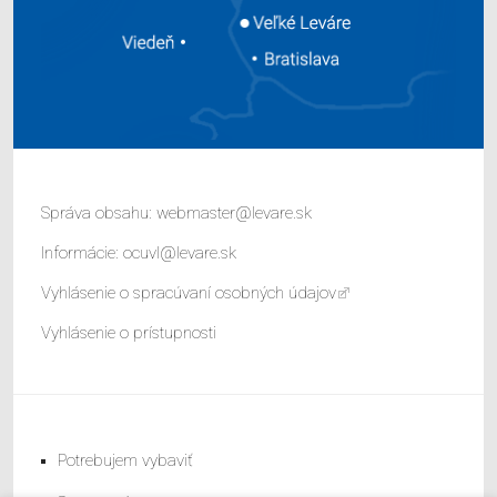
Správa obsahu:
webmaster@levare.sk
Informácie:
ocuvl@levare.sk
Vyhlásenie o spracúvaní osobných údajov
Vyhlásenie o prístupnosti
Potrebujem vybaviť