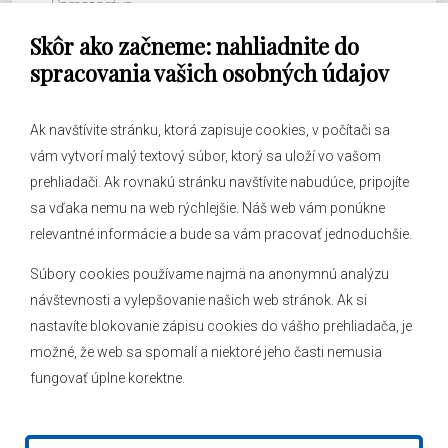
Samospráva
Skôr ako začneme: nahliadnite do
Obecný úrad
spracovania vašich osobných údajov
Ak navštívite stránku, ktorá zapisuje cookies, v počítači sa
vám vytvorí malý textový súbor, ktorý sa uloží vo vašom
O obci
prehliadači. Ak rovnakú stránku navštívite nabudúce, pripojíte
Novinky
sa vďaka nemu na web rýchlejšie. Náš web vám ponúkne
Hlásenia obecného rozhlasu
relevantné informácie a bude sa vám pracovať jednoduchšie.
Súbory cookies používame najmä na anonymnú analýzu
návštevnosti a vylepšovanie našich web stránok. Ak si
nastavíte blokovanie zápisu cookies do vášho prehliadača, je
Kontakt
možné, že web sa spomalí a niektoré jeho časti nemusia
fungovať úplne korektne.
Mapa stránok
Facebook