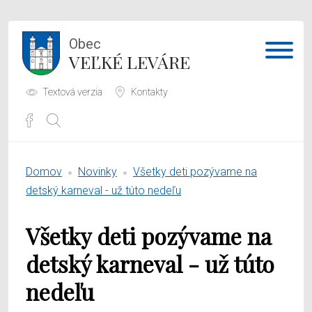
Obec
VEĽKÉ LEVÁRE
Textová verzia
Kontakty
Potrebujem vybaviť
Domov
Novinky
Všetky deti pozývame na
Samospráva
detský karneval - už túto nedeľu
Obecný úrad
Všetky deti pozývame na
O obci
detský karneval - už túto
nedeľu