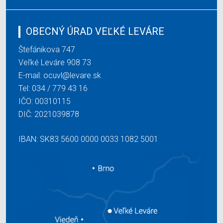
OBECNÝ ÚRAD VEĽKÉ LEVÁRE
Štefánikova 747
Veľké Leváre 908 73
E-mail:
ocuvl@levare.sk
Tel:
034 / 779 43 16
IČO: 00310115
DIČ: 2021039878
IBAN: SK83 5600 0000 0033 1082 5001