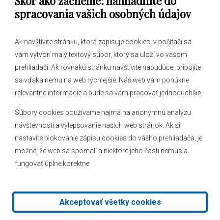
Skôr ako začneme: nahliadnite do
spracovania vašich osobných údajov
Ak navštívite stránku, ktorá zapisuje cookies, v počítači sa
vám vytvorí malý textový súbor, ktorý sa uloží vo vašom
O obci
prehliadači. Ak rovnakú stránku navštívite nabudúce, pripojíte
Novinky
sa vďaka nemu na web rýchlejšie. Náš web vám ponúkne
Hlásenia obecného rozhlasu
relevantné informácie a bude sa vám pracovať jednoduchšie.
Súbory cookies používame najmä na anonymnú analýzu
návštevnosti a vylepšovanie našich web stránok. Ak si
nastavíte blokovanie zápisu cookies do vášho prehliadača, je
Kontakt
možné, že web sa spomalí a niektoré jeho časti nemusia
fungovať úplne korektne.
Mapa stránok
Facebook
Akceptovať všetky cookies