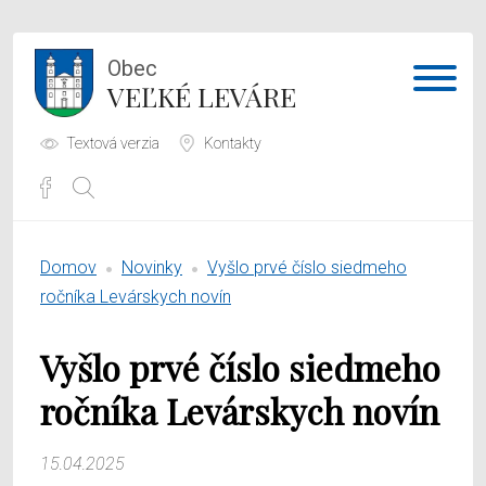
Obec
VEĽKÉ LEVÁRE
Textová verzia
Kontakty
Potrebujem vybaviť
Domov
Novinky
Vyšlo prvé číslo siedmeho
Samospráva
ročníka Levárskych novín
Obecný úrad
Vyšlo prvé číslo siedmeho
O obci
ročníka Levárskych novín
15.04.2025