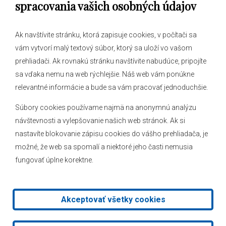
spracovania vašich osobných údajov
Ak navštívite stránku, ktorá zapisuje cookies, v počítači sa
vám vytvorí malý textový súbor, ktorý sa uloží vo vašom
O obci
prehliadači. Ak rovnakú stránku navštívite nabudúce, pripojíte
Novinky
sa vďaka nemu na web rýchlejšie. Náš web vám ponúkne
Hlásenia obecného rozhlasu
relevantné informácie a bude sa vám pracovať jednoduchšie.
Súbory cookies používame najmä na anonymnú analýzu
návštevnosti a vylepšovanie našich web stránok. Ak si
nastavíte blokovanie zápisu cookies do vášho prehliadača, je
Kontakt
možné, že web sa spomalí a niektoré jeho časti nemusia
fungovať úplne korektne.
Mapa stránok
Facebook
Akceptovať všetky cookies