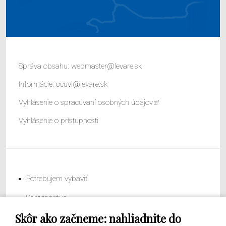
Správa obsahu:
webmaster@levare.sk
Informácie:
ocuvl@levare.sk
Vyhlásenie o spracúvaní osobných údajov
Vyhlásenie o prístupnosti
Potrebujem vybaviť
Samospráva
Skôr ako začneme: nahliadnite do
Obecný úrad