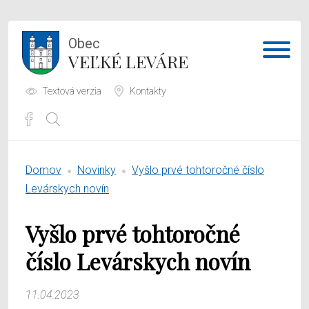
Obec
VEĽKÉ LEVÁRE
Textová verzia
Kontakty
Potrebujem vybaviť
Domov
Novinky
Vyšlo prvé tohtoročné číslo
Samospráva
Levárskych novín
Obecný úrad
Vyšlo prvé tohtoročné
O obci
číslo Levárskych novín
11.04.2023