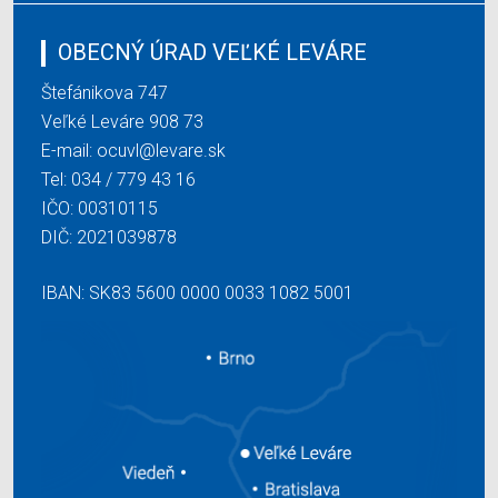
OBECNÝ ÚRAD VEĽKÉ LEVÁRE
Štefánikova 747
Veľké Leváre 908 73
E-mail:
ocuvl@levare.sk
Tel:
034 / 779 43 16
IČO: 00310115
DIČ: 2021039878
IBAN: SK83 5600 0000 0033 1082 5001