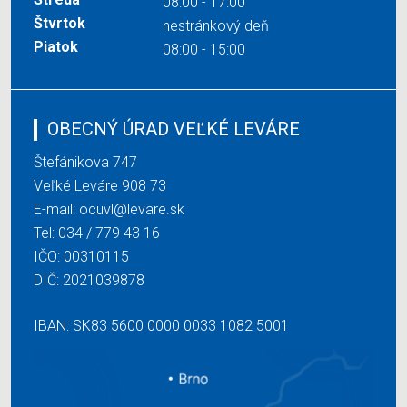
08:00 - 17:00
Štvrtok
nestránkový deň
Piatok
08:00 - 15:00
OBECNÝ ÚRAD VEĽKÉ LEVÁRE
Štefánikova 747
Veľké Leváre 908 73
E-mail:
ocuvl@levare.sk
Tel:
034 / 779 43 16
IČO: 00310115
DIČ: 2021039878
IBAN: SK83 5600 0000 0033 1082 5001