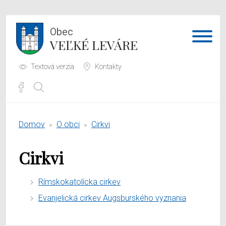
Obec
VEĽKÉ LEVÁRE
Textová verzia
Kontakty
Potrebujem vybaviť
Domov
O obci
Cirkvi
Samospráva
Cirkvi
Obecný úrad
Rímskokatolícka cirkev
O obci
Evanjelická cirkev Augsburského vyznania