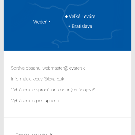
Správa obsahu:
webmaster@levare.sk
Informácie:
ocuvl@levare.sk
Vyhlásenie o spracúvaní osobných údajov
Vyhlásenie o prístupnosti