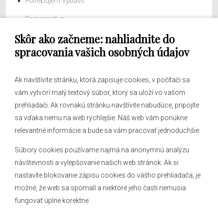
Potrebujem vybaviť
Samospráva
Skôr ako začneme: nahliadnite do
Obecný úrad
spracovania vašich osobných údajov
Ak navštívite stránku, ktorá zapisuje cookies, v počítači sa
vám vytvorí malý textový súbor, ktorý sa uloží vo vašom
O obci
prehliadači. Ak rovnakú stránku navštívite nabudúce, pripojíte
Novinky
sa vďaka nemu na web rýchlejšie. Náš web vám ponúkne
Hlásenia obecného rozhlasu
relevantné informácie a bude sa vám pracovať jednoduchšie.
Súbory cookies používame najmä na anonymnú analýzu
návštevnosti a vylepšovanie našich web stránok. Ak si
nastavíte blokovanie zápisu cookies do vášho prehliadača, je
Kontakt
možné, že web sa spomalí a niektoré jeho časti nemusia
fungovať úplne korektne.
Mapa stránok