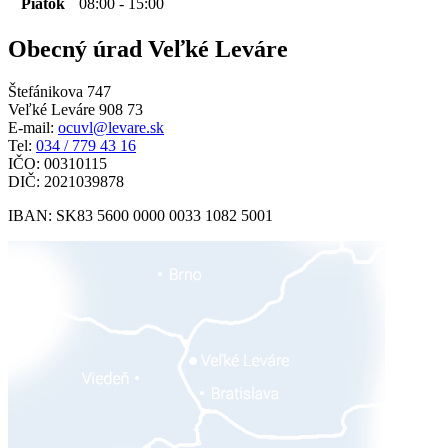
Piatok
08:00 - 15:00
Obecný úrad Veľké Leváre
Štefánikova 747
Veľké Leváre 908 73
E-mail:
ocuvl@levare.sk
Tel:
034 / 779 43 16
IČO: 00310115
DIČ: 2021039878
IBAN: SK83 5600 0000 0033 1082 5001