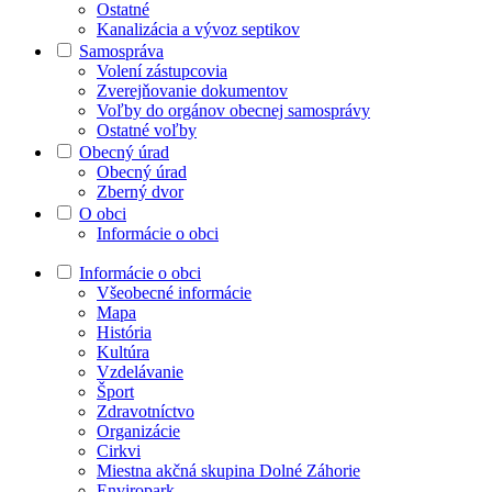
Ostatné
Kanalizácia a vývoz septikov
Samospráva
Volení zástupcovia
Zverejňovanie dokumentov
Voľby do orgánov obecnej samosprávy
Ostatné voľby
Obecný úrad
Obecný úrad
Zberný dvor
O obci
Informácie o obci
Informácie o obci
Všeobecné informácie
Mapa
História
Kultúra
Vzdelávanie
Šport
Zdravotníctvo
Organizácie
Cirkvi
Miestna akčná skupina Dolné Záhorie
Enviropark