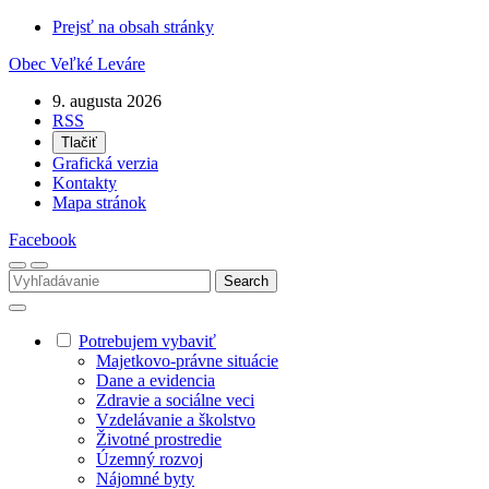
Prejsť na obsah stránky
Obec
Veľké Leváre
9. augusta 2026
RSS
Tlačiť
Grafická verzia
Kontakty
Mapa stránok
Facebook
Potrebujem vybaviť
Majetkovo-právne situácie
Dane a evidencia
Zdravie a sociálne veci
Vzdelávanie a školstvo
Životné prostredie
Územný rozvoj
Nájomné byty