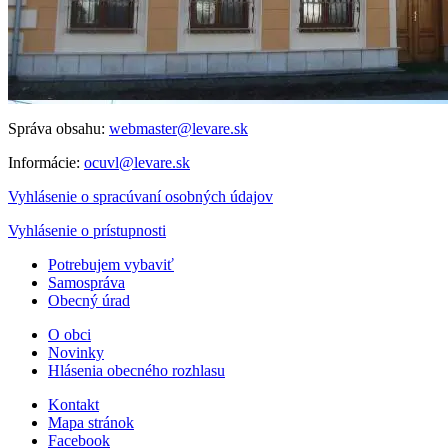
Správa obsahu:
webmaster@levare.sk
Informácie:
ocuvl@levare.sk
Vyhlásenie o spracúvaní osobných údajov
Vyhlásenie o prístupnosti
Potrebujem vybaviť
Samospráva
Obecný úrad
O obci
Novinky
Hlásenia obecného rozhlasu
Kontakt
Mapa stránok
Facebook