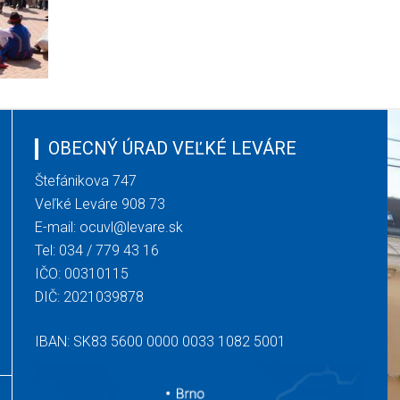
OBECNÝ ÚRAD VEĽKÉ LEVÁRE
Štefánikova 747
Veľké Leváre 908 73
E-mail:
ocuvl@levare.sk
Tel:
034 / 779 43 16
IČO: 00310115
DIČ: 2021039878
IBAN: SK83 5600 0000 0033 1082 5001