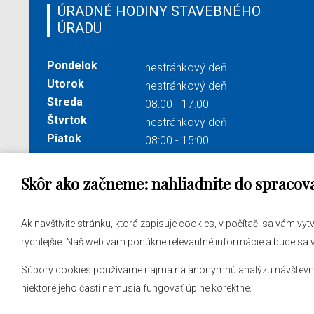
ÚRADNÉ HODINY STAVEBNÉHO
ÚRADU
Pondelok
nestránkový deň
Utorok
nestránkový deň
Streda
08:00 - 17:00
Štvrtok
nestránkový deň
Piatok
08:00 - 15:00
Skôr ako začneme: nahliadnite do spracov
Správa obsahu:
webmaster@levare.sk
Potrebu
Ak navštívite stránku, ktorá zapisuje cookies, v počítači sa vám vy
Informácie:
ocuvl@levare.sk
Samosp
rýchlejšie. Náš web vám ponúkne relevantné informácie a bude sa
Vyhlásenie o spracúvaní osobných údajov
Obecný
Súbory cookies používame najmä na anonymnú analýzu návštevnosti
Vyhlásenie o prístupnosti
niektoré jeho časti nemusia fungovať úplne korektne.