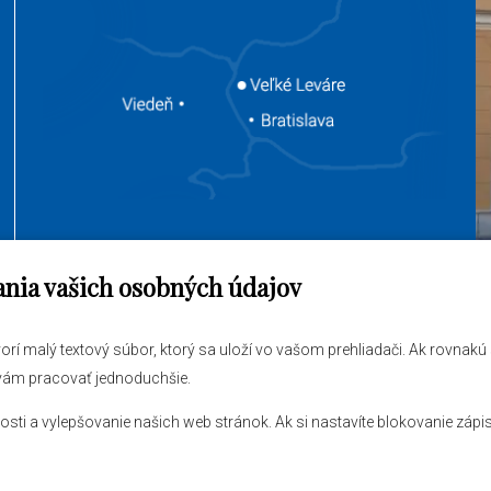
ania vašich osobných údajov
jem vybaviť
O obci
tvorí malý textový súbor, ktorý sa uloží vo vašom prehliadači. Ak rovnak
ráva
Novinky
 vám pracovať jednoduchšie.
 úrad
Hlásenia obecného rozhlasu
 a vylepšovanie našich web stránok. Ak si nastavíte blokovanie zápis