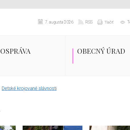
7. augusta 2026
RSS
T
Tlačiť
OSPRÁVA
OBECNÝ ÚRAD
Detské krojované slávnosti