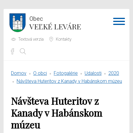
Obec
VEĽKÉ LEVÁRE
Textová verzia
Kontakty
Potrebujem vybaviť
Domov
O obci
Fotogalérie
Udalosti
2020
Samospráva
Návšteva Huteritov z Kanady v Habánskom múzeu
Obecný úrad
Návšteva Huteritov z
O obci
Kanady v Habánskom
múzeu