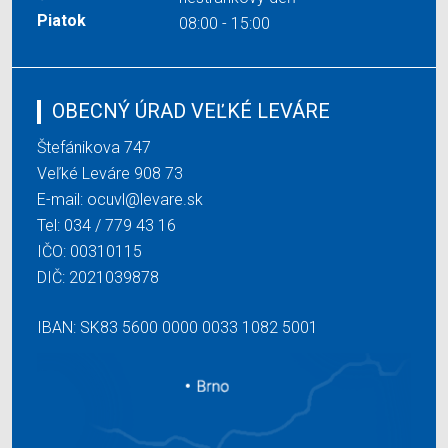
Piatok
08:00 - 15:00
OBECNÝ ÚRAD VEĽKÉ LEVÁRE
Štefánikova 747
Veľké Leváre 908 73
E-mail:
ocuvl@levare.sk
Tel:
034 / 779 43 16
IČO: 00310115
DIČ: 2021039878
IBAN: SK83 5600 0000 0033 1082 5001