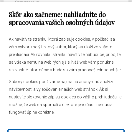
Samospráva
Skôr ako začneme: nahliadnite do
Obecný úrad
spracovania vašich osobných údajov
Ak navštívite stránku, ktorá zapisuje cookies, v počítači sa
vám vytvorí malý textový súbor, ktorý sa uloží vo vašom
O obci
prehliadači. Ak rovnakú stránku navštívite nabudúce, pripojíte
Novinky
sa vďaka nemu na web rýchlejšie. Náš web vám ponúkne
Hlásenia obecného rozhlasu
relevantné informácie a bude sa vám pracovať jednoduchšie.
Súbory cookies používame najmä na anonymnú analýzu
návštevnosti a vylepšovanie našich web stránok. Ak si
nastavíte blokovanie zápisu cookies do vášho prehliadača, je
Kontakt
možné, že web sa spomalí a niektoré jeho časti nemusia
fungovať úplne korektne.
Mapa stránok
Facebook