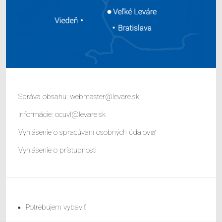
Správa obsahu:
webmaster@levare.sk
Informácie:
ocuvl@levare.sk
Vyhlásenie o spracúvaní osobných údajov
Vyhlásenie o prístupnosti
Potrebujem vybaviť