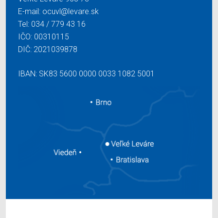
E-mail:
ocuvl@levare.sk
Tel:
034 / 779 43 16
IČO: 00310115
DIČ: 2021039878
IBAN: SK83 5600 0000 0033 1082 5001