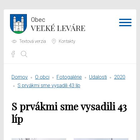
Obec
VEĽKÉ LEVÁRE
Textová verzia
Kontakty
Potrebujem vybaviť
Domov
O obci
Fotogalérie
Udalosti
2020
Samospráva
S prvákmi sme vysadili 43 líp
Obecný úrad
S prvákmi sme vysadili 43
O obci
líp