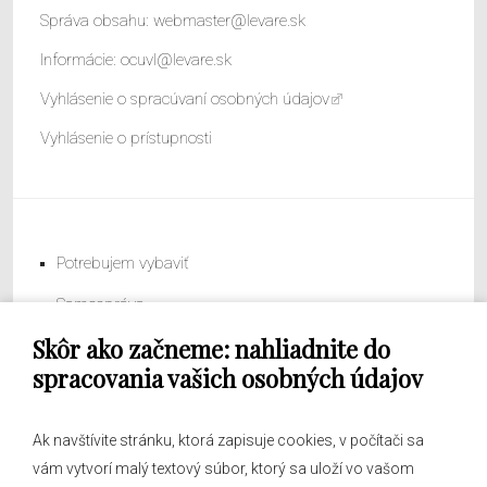
Správa obsahu:
webmaster@levare.sk
Informácie:
ocuvl@levare.sk
Vyhlásenie o spracúvaní osobných údajov
Vyhlásenie o prístupnosti
Potrebujem vybaviť
Samospráva
Skôr ako začneme: nahliadnite do
Obecný úrad
spracovania vašich osobných údajov
Ak navštívite stránku, ktorá zapisuje cookies, v počítači sa
vám vytvorí malý textový súbor, ktorý sa uloží vo vašom
O obci