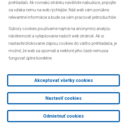
prehliadači. Ak rovnakú stránku navštívite nabudúce, pripojíte
Novinky
sa vďaka nemu na web rýchlejšie. Náš web vám ponúkne
Hlásenia obecného rozhlasu
relevantné informácie a bude sa vám pracovať jednoduchšie.
Súbory cookies používame najmä na anonymnú analýzu
návštevnosti a vylepšovanie našich web stránok. Ak si
nastavíte blokovanie zápisu cookies do vášho prehliadača, je
Kontakt
možné, že web sa spomalí a niektoré jeho časti nemusia
fungovať úplne korektne.
Mapa stránok
Facebook
Akceptovať všetky cookies
2026 © Obec Veľké Leváre
|
Tvorba web stránok
a
redakčný
Nastaviť cookies
systém
od
AlejTech, spol. s r.o.
Odmietnuť cookies