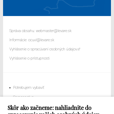
Správa obsahu:
webmaster@levare.sk
Informácie:
ocuvl@levare.sk
Vyhlásenie o spracúvaní osobných údajov
Vyhlásenie o prístupnosti
Potrebujem vybaviť
Samospráva
Skôr ako začneme: nahliadnite do
Obecný úrad