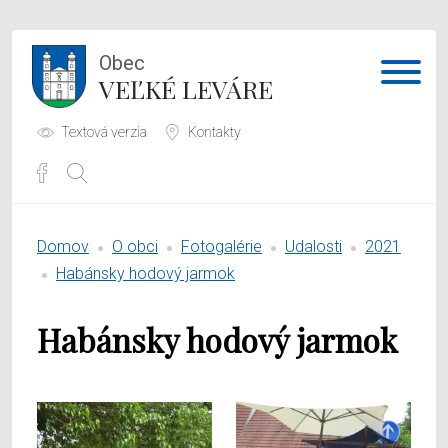
Obec
VEĽKÉ LEVÁRE
Textová verzia
Kontakty
Potrebujem vybaviť
Domov
O obci
Fotogalérie
Udalosti
2021
Samospráva
Habánsky hodový jarmok
Obecný úrad
Habánsky hodový jarmok
O obci