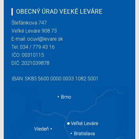
OBECNÝ ÚRAD VEĽKÉ LEVÁRE
Štefánikova 747
Veľké Leváre 908 73
E-mail:
ocuvl@levare.sk
Tel:
034 / 779 43 16
IČO: 00310115
DIČ: 2021039878
IBAN: SK83 5600 0000 0033 1082 5001