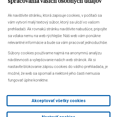
spracovania vašich osobných údajov
Ak navštívite stránku, ktorá zapisuje cookies, v počítači sa
vám vytvorí malý textový súbor, ktorý sa uloží vo vašom
O obci
prehliadači. Ak rovnakú stránku navštívite nabudúce, pripojíte
Novinky
sa vďaka nemu na web rýchlejšie. Náš web vám ponúkne
Hlásenia obecného rozhlasu
relevantné informácie a bude sa vám pracovať jednoduchšie.
Súbory cookies používame najmä na anonymnú analýzu
návštevnosti a vylepšovanie našich web stránok. Ak si
nastavíte blokovanie zápisu cookies do vášho prehliadača, je
Kontakt
možné, že web sa spomalí a niektoré jeho časti nemusia
fungovať úplne korektne.
Mapa stránok
Facebook
Akceptovať všetky cookies
2026 © Obec Veľké Leváre
|
Tvorba web stránok
a
redakčný