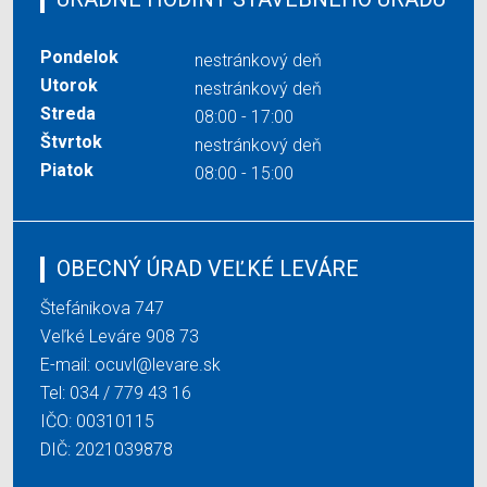
Pondelok
nestránkový deň
Utorok
nestránkový deň
Streda
08:00 - 17:00
Štvrtok
nestránkový deň
Piatok
08:00 - 15:00
OBECNÝ ÚRAD VEĽKÉ LEVÁRE
Štefánikova 747
Veľké Leváre 908 73
E-mail:
ocuvl@levare.sk
Tel:
034 / 779 43 16
IČO: 00310115
DIČ: 2021039878