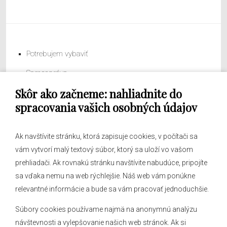
Potrebujem vybaviť
Samospráva
Skôr ako začneme: nahliadnite do
Obecný úrad
spracovania vašich osobných údajov
Ak navštívite stránku, ktorá zapisuje cookies, v počítači sa
vám vytvorí malý textový súbor, ktorý sa uloží vo vašom
O obci
prehliadači. Ak rovnakú stránku navštívite nabudúce, pripojíte
Novinky
sa vďaka nemu na web rýchlejšie. Náš web vám ponúkne
Hlásenia obecného rozhlasu
relevantné informácie a bude sa vám pracovať jednoduchšie.
Súbory cookies používame najmä na anonymnú analýzu
návštevnosti a vylepšovanie našich web stránok. Ak si