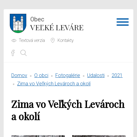
Obec
VEĽKÉ LEVÁRE
Textová verzia
Kontakty
Potrebujem vybaviť
Domov
O obci
Fotogalérie
Udalosti
2021
Samospráva
Zima vo Veľkých Levároch a okolí
Obecný úrad
Zima vo Veľkých Levároch
O obci
a okolí