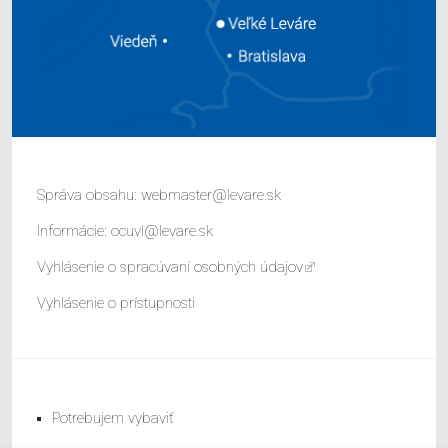
Správa obsahu:
webmaster@levare.sk
Informácie:
ocuvl@levare.sk
Vyhlásenie o spracúvaní osobných údajov
Vyhlásenie o prístupnosti
Potrebujem vybaviť