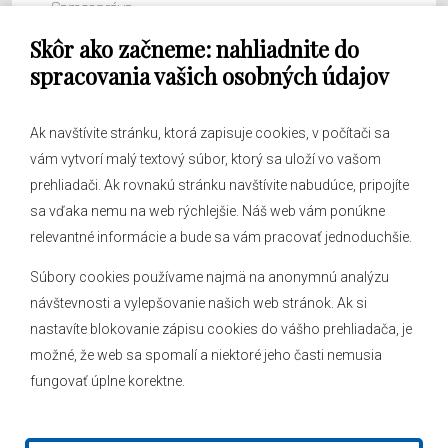
Samospráva
Skôr ako začneme: nahliadnite do
Obecný úrad
spracovania vašich osobných údajov
Ak navštívite stránku, ktorá zapisuje cookies, v počítači sa
vám vytvorí malý textový súbor, ktorý sa uloží vo vašom
O obci
prehliadači. Ak rovnakú stránku navštívite nabudúce, pripojíte
Novinky
sa vďaka nemu na web rýchlejšie. Náš web vám ponúkne
Hlásenia obecného rozhlasu
relevantné informácie a bude sa vám pracovať jednoduchšie.
Súbory cookies používame najmä na anonymnú analýzu
návštevnosti a vylepšovanie našich web stránok. Ak si
nastavíte blokovanie zápisu cookies do vášho prehliadača, je
Kontakt
možné, že web sa spomalí a niektoré jeho časti nemusia
fungovať úplne korektne.
Mapa stránok
Facebook