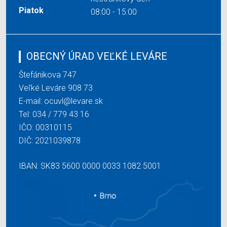
Piatok
08:00 - 15:00
OBECNÝ ÚRAD VEĽKÉ LEVÁRE
Štefánikova 747
Veľké Leváre 908 73
E-mail:
ocuvl@levare.sk
Tel:
034 / 779 43 16
IČO: 00310115
DIČ: 2021039878
IBAN: SK83 5600 0000 0033 1082 5001