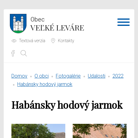
Obec
VEĽKÉ LEVÁRE
Textová verzia
Kontakty
Potrebujem vybaviť
Domov
O obci
Fotogalérie
Udalosti
2022
Samospráva
Habánsky hodový jarmok
Obecný úrad
Habánsky hodový jarmok
O obci