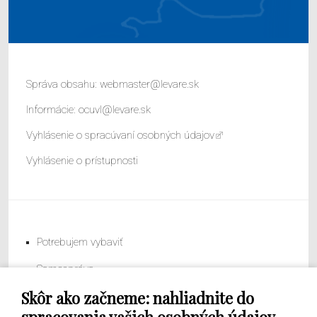
Správa obsahu:
webmaster@levare.sk
Informácie:
ocuvl@levare.sk
Vyhlásenie o spracúvaní osobných údajov
Vyhlásenie o prístupnosti
Potrebujem vybaviť
Samospráva
Skôr ako začneme: nahliadnite do
Obecný úrad