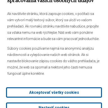
spracovania vašich osobných údajov
Ak navštívite stránku, ktorá zapisuje cookies, v počítači sa
vám vytvorí malý textový súbor, ktorý sa uloží vo vašom
O obci
prehliadači. Ak rovnakú stránku navštívite nabudúce, pripojíte
Novinky
sa vďaka nemu na web rýchlejšie. Náš web vám ponúkne
Hlásenia obecného rozhlasu
relevantné informácie a bude sa vám pracovať jednoduchšie.
Súbory cookies používame najmä na anonymnú analýzu
návštevnosti a vylepšovanie našich web stránok. Ak si
nastavíte blokovanie zápisu cookies do vášho prehliadača, je
Kontakt
možné, že web sa spomalí a niektoré jeho časti nemusia
fungovať úplne korektne.
Mapa stránok
Facebook
Akceptovať všetky cookies
2026 © Obec Veľké Leváre
|
Tvorba web stránok
a
redakčný
Nastaviť cookies