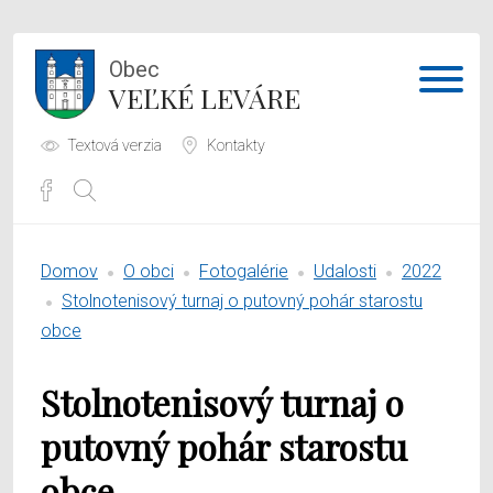
Obec
VEĽKÉ LEVÁRE
Textová verzia
Kontakty
Potrebujem vybaviť
Domov
O obci
Fotogalérie
Udalosti
2022
Samospráva
Stolnotenisový turnaj o putovný pohár starostu
obce
Obecný úrad
Stolnotenisový turnaj o
O obci
putovný pohár starostu
obce