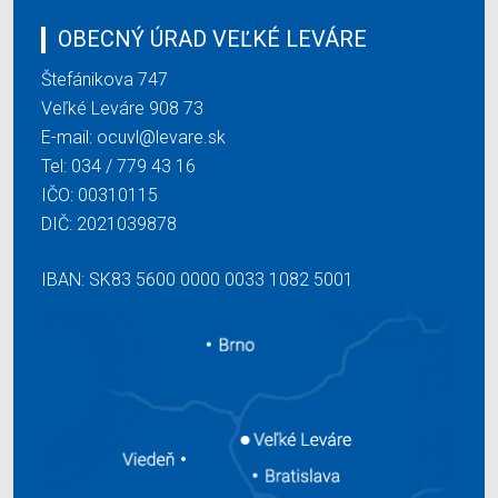
OBECNÝ ÚRAD VEĽKÉ LEVÁRE
Štefánikova 747
Veľké Leváre 908 73
E-mail:
ocuvl@levare.sk
Tel:
034 / 779 43 16
IČO: 00310115
DIČ: 2021039878
IBAN: SK83 5600 0000 0033 1082 5001