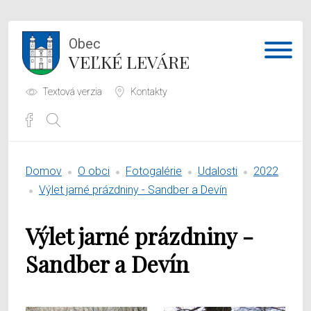
Obec
VEĽKÉ LEVÁRE
Textová verzia
Kontakty
Potrebujem vybaviť
Domov
O obci
Fotogalérie
Udalosti
2022
Samospráva
Výlet jarné prázdniny - Sandber a Devín
Obecný úrad
Výlet jarné prázdniny -
O obci
Sandber a Devín