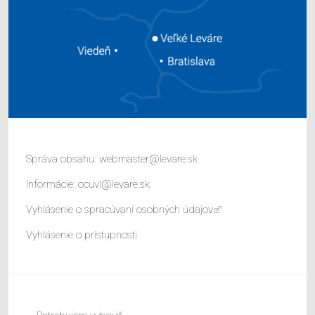
Správa obsahu:
webmaster@levare.sk
Informácie:
ocuvl@levare.sk
Vyhlásenie o spracúvaní osobných údajov
Vyhlásenie o prístupnosti