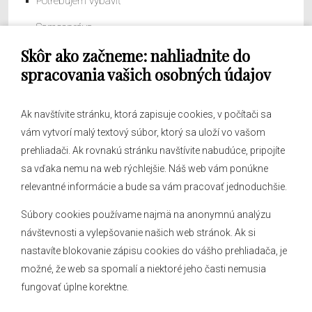
Potrebujem vybaviť
Samospráva
Skôr ako začneme: nahliadnite do
Obecný úrad
spracovania vašich osobných údajov
Ak navštívite stránku, ktorá zapisuje cookies, v počítači sa
vám vytvorí malý textový súbor, ktorý sa uloží vo vašom
O obci
prehliadači. Ak rovnakú stránku navštívite nabudúce, pripojíte
Novinky
sa vďaka nemu na web rýchlejšie. Náš web vám ponúkne
Hlásenia obecného rozhlasu
relevantné informácie a bude sa vám pracovať jednoduchšie.
Súbory cookies používame najmä na anonymnú analýzu
návštevnosti a vylepšovanie našich web stránok. Ak si
nastavíte blokovanie zápisu cookies do vášho prehliadača, je
Kontakt
možné, že web sa spomalí a niektoré jeho časti nemusia
fungovať úplne korektne.
Mapa stránok