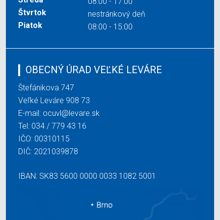
08:00 - 17:00
Štvrtok
nestránkový deň
Piatok
08:00 - 15:00
OBECNÝ ÚRAD VEĽKÉ LEVÁRE
Štefánikova 747
Veľké Leváre 908 73
E-mail:
ocuvl@levare.sk
Tel:
034 / 779 43 16
IČO: 00310115
DIČ: 2021039878
IBAN: SK83 5600 0000 0033 1082 5001