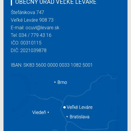
OBECNÝ ÚRAD VEĽKÉ LEVÁRE
Štefánikova 747
Veľké Leváre 908 73
E-mail:
ocuvl@levare.sk
Tel:
034 / 779 43 16
IČO: 00310115
DIČ: 2021039878
IBAN: SK83 5600 0000 0033 1082 5001