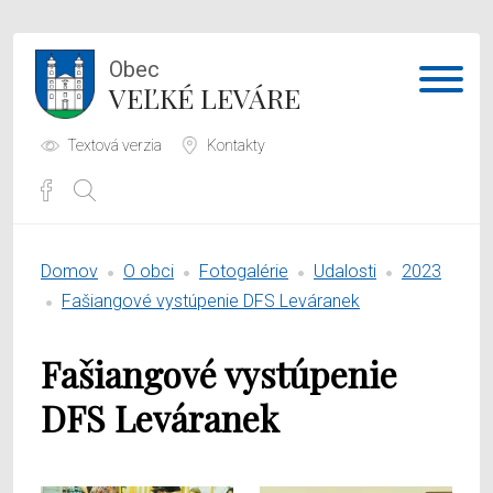
Obec
VEĽKÉ LEVÁRE
Textová verzia
Kontakty
Potrebujem vybaviť
Domov
O obci
Fotogalérie
Udalosti
2023
Samospráva
Fašiangové vystúpenie DFS Leváranek
Obecný úrad
Fašiangové vystúpenie
O obci
DFS Leváranek