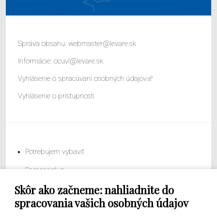
Správa obsahu:
webmaster@levare.sk
Informácie:
ocuvl@levare.sk
Vyhlásenie o spracúvaní osobných údajov
Vyhlásenie o prístupnosti
Potrebujem vybaviť
Samospráva
Skôr ako začneme: nahliadnite do
Obecný úrad
spracovania vašich osobných údajov