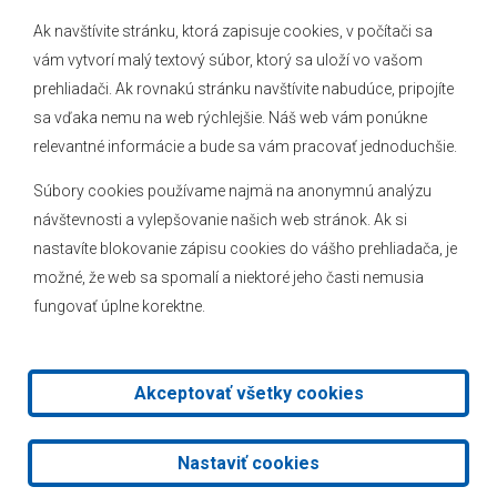
Ak navštívite stránku, ktorá zapisuje cookies, v počítači sa
vám vytvorí malý textový súbor, ktorý sa uloží vo vašom
O obci
prehliadači. Ak rovnakú stránku navštívite nabudúce, pripojíte
Novinky
sa vďaka nemu na web rýchlejšie. Náš web vám ponúkne
Hlásenia obecného rozhlasu
relevantné informácie a bude sa vám pracovať jednoduchšie.
Súbory cookies používame najmä na anonymnú analýzu
návštevnosti a vylepšovanie našich web stránok. Ak si
nastavíte blokovanie zápisu cookies do vášho prehliadača, je
Kontakt
možné, že web sa spomalí a niektoré jeho časti nemusia
fungovať úplne korektne.
Mapa stránok
Facebook
Akceptovať všetky cookies
2026 © Obec Veľké Leváre
|
Tvorba web stránok
a
redakčný
Nastaviť cookies
systém
od
AlejTech, spol. s r.o.